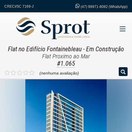
CRECI/SC 7169-J
(47)
99971-8082 (WhatsApp)
Flat no Edifício Fontainebleau
- Em Construção
Flat Proximo ao Mar
#1.065
(nenhuma avaliação)