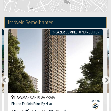
Imóveis Semelhantes
!
✨LAZER COMPLETO NO ROOFTOP!
ITAPEMA -
CANTO DA PRAIA
2
#1.148
Flat no Edifício Brise By Niva