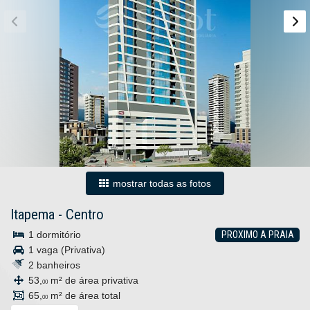
mostrar todas as fotos
Itapema
-
Centro
1 dormitório
PROXIMO A PRAIA
1 vaga (Privativa)
2 banheiros
53,
m² de área privativa
00
65,
m² de área total
00