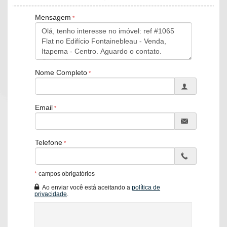
Piscina
Espaço Gourmet
Mensagem
Espaço Fitness
Medidores Individuais
Brinquedoteca
Elevador
Hall Decorado e Mobiliado
RoofTop
Nome Completo
Hidromassagem
Email
Telefone
*
campos obrigatórios
Ao enviar você está aceitando a
política de
privacidade
.