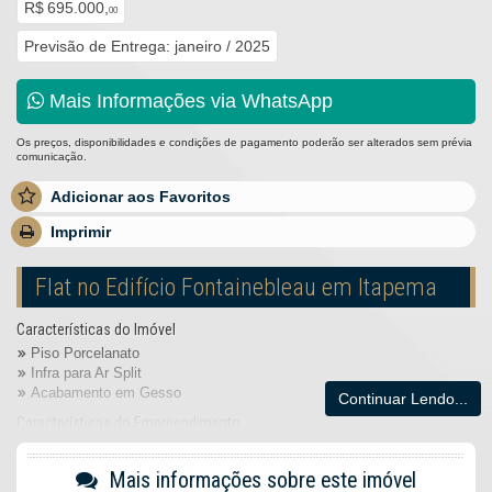
R$ 695.000,
00
Previsão de Entrega: janeiro / 2025
Mais Informações via WhatsApp
Os preços, disponibilidades e condições de pagamento poderão ser alterados sem prévia
comunicação.
Adicionar aos Favoritos
Imprimir
Flat no Edifício Fontainebleau em Itapema
Características do Imóvel
Piso Porcelanato
Infra para Ar Split
Acabamento em Gesso
Continuar Lendo...
Características do Empreendimento
Bar
Sala de Jogos
Mais informações sobre este imóvel
Salão de Festas