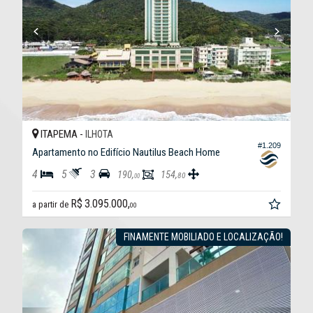
ITAPEMA -
ILHOTA
#1.209
Apartamento no Edifício Nautilus Beach Home
4
5
3
190,
154,
80
00
R$ 3.095.000,
a partir de
00
FINAMENTE MOBILIADO E LOCALIZAÇÃO!