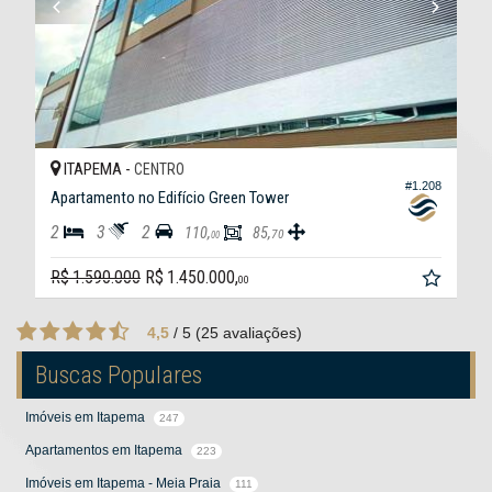
ITAPEMA -
CENTRO
#1.208
Apartamento no Edifício Green Tower
2
3
2
110,
85,
70
00
R$ 1.590.000
R$ 1.450.000,
00
4,5
/
5
(
25
avaliações)
Buscas Populares
Imóveis em Itapema
247
Apartamentos em Itapema
223
Imóveis em Itapema - Meia Praia
111