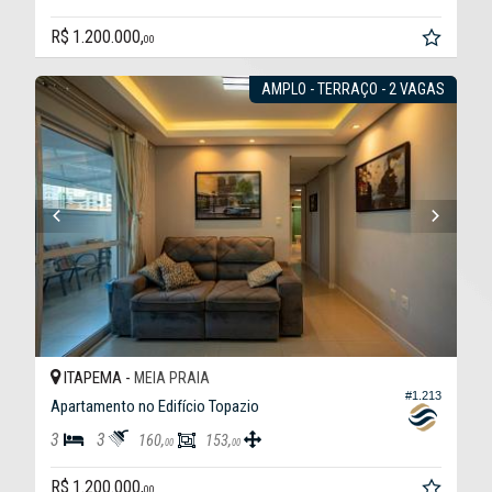
R$ 1.200.000,
00
AMPLO - TERRAÇO - 2 VAGAS
ITAPEMA -
MEIA PRAIA
#1.213
Apartamento no Edifício Topazio
3
3
160,
153,
00
00
R$ 1.200.000,
00