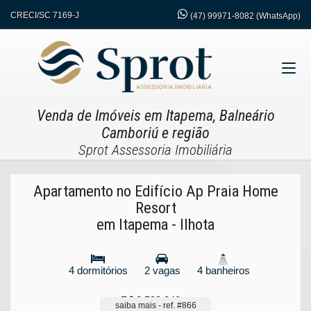
CRECI/SC 7169-J
(47)
99971-8082 (WhatsApp)
Venda de Imóveis em Itapema, Balneário
Camboriú e região
Sprot Assessoria Imobiliária
Apartamento no Edifício Ap Praia Home
Resort
em Itapema - Ilhota
4 dormitórios
2 vagas
4 banheiros
R$ 2.599.240,
00
saiba mais - ref. #866