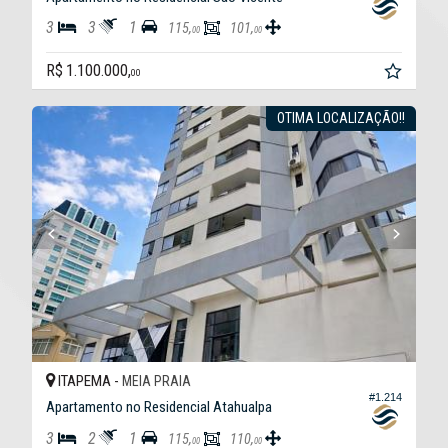
3
3
1
115,
101,
00
00
R$ 1.100.000,
00
OTIMA LOCALIZAÇÃO!!
ITAPEMA -
MEIA PRAIA
#1.214
Apartamento no Residencial Atahualpa
3
2
1
115,
110,
00
00