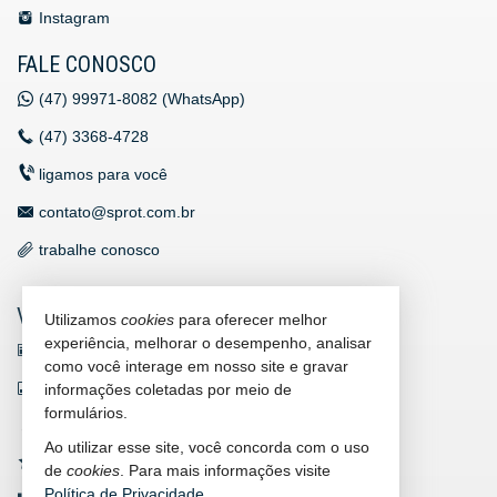
Instagram
FALE CONOSCO
(47)
99971-8082 (WhatsApp)
(47)
3368-4728
ligamos para você
contato@sprot.com.br
trabalhe conosco
VEJA MAIS
Utilizamos
cookies
para oferecer melhor
experiência, melhorar o desempenho, analisar
receba nosso newsletter
como você interage em nosso site e gravar
indicadores financeiros
informações coletadas por meio de
formulários.
cadastre seu imóvel
Ao utilizar esse site, você concorda com o uso
imóveis favoritos
de
cookies
. Para mais informações visite
Política de Privacidade
.