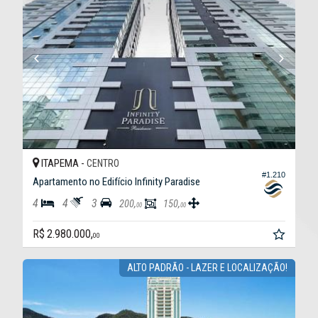
ITAPEMA -
CENTRO
#1.210
Apartamento no Edifício Infinity Paradise
4
4
3
200,
150,
00
00
R$ 2.980.000,
00
ALTO PADRÃO - LAZER E LOCALIZAÇÃO!