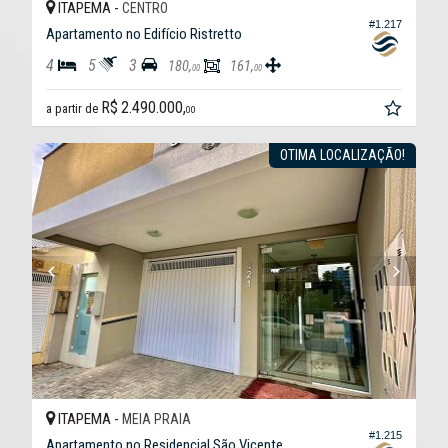
ITAPEMA -
CENTRO
#1.217
Apartamento no Edifício Ristretto
4
5
3
180,
161,
00
00
R$ 2.490.000,
a partir de
00
OTIMA LOCALIZAÇÃO!
ITAPEMA -
MEIA PRAIA
#1.215
Apartamento no Residencial São Vicente