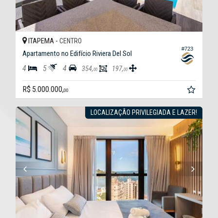
ITAPEMA -
CENTRO
#723
Apartamento no Edifício Riviera Del Sol
4
5
4
354,
197,
00
00
R$ 5.000.000,
00
LOCALIZAÇÂO PRIVILEGIADA E LAZER!