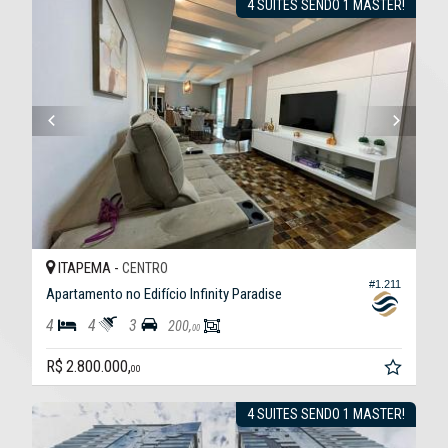
4 SUITES SENDO 1 MASTER!
ITAPEMA -
CENTRO
#1.211
Apartamento no Edifício Infinity Paradise
4
4
3
200,
00
R$ 2.800.000,
00
4 SUITES SENDO 1 MASTER!