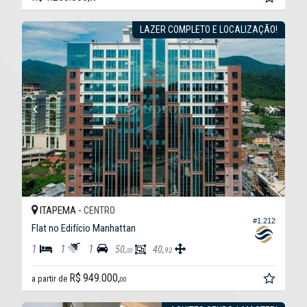
LAZER COMPLETO E LOCALIZAÇÃO!
ITAPEMA -
CENTRO
#1.212
Flat no Edifício Manhattan
1
1
1
50,
40,
92
00
R$ 949.000,
a partir de
00