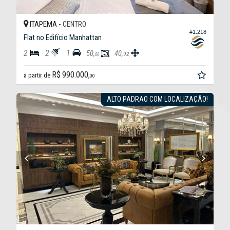
ITAPEMA -
CENTRO
#1.218
Flat no Edifício Manhattan
2
2
1
50,
40,
92
00
R$ 990.000,
a partir de
00
ALTO PADRAO COM LOCALIZAÇÃO!