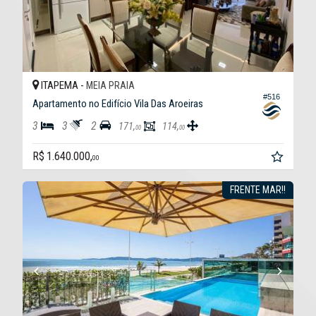
ITAPEMA -
MEIA PRAIA
#516
Apartamento no Edifício Vila Das Aroeiras
3
3
2
171,
114,
00
00
R$ 1.640.000,
00
FRENTE MAR!!