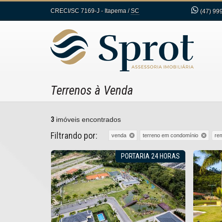
CRECI/SC 7169-J
- Itapema /
SC
(47)
999
Terrenos à Venda
3
imóveis encontrados
Filtrando por:
re
venda
terreno em condomínio
PORTARIA 24 HORAS