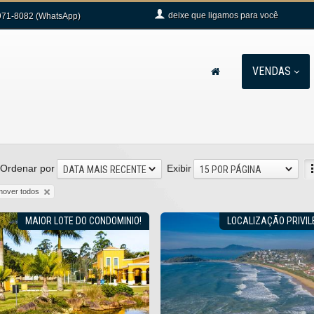
deixe que
ligamos para você
71-8082 (WhatsApp)
VENDAS
Ordenar por
Exibir
DATA MAIS RECENTE
15 POR PÁGINA
mover todos
MAIOR LOTE DO CONDOMINIO!
LOCALIZAÇÃO PRIVI