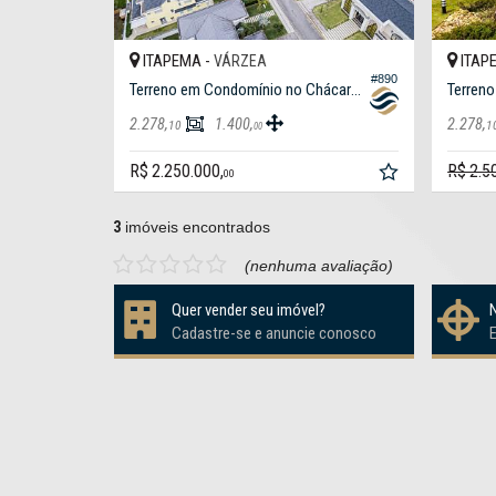
ITAPEMA -
ITAP
VÁRZEA
#890
Terreno em Condomínio no Chácara Flora
2.278,
1.400,
2.278,
10
1
00
R$ 2.250.000,
R$ 2.5
00
3
imóveis encontrados
(nenhuma avaliação)
Quer vender seu imóvel?
Cadastre-se e anuncie conosco