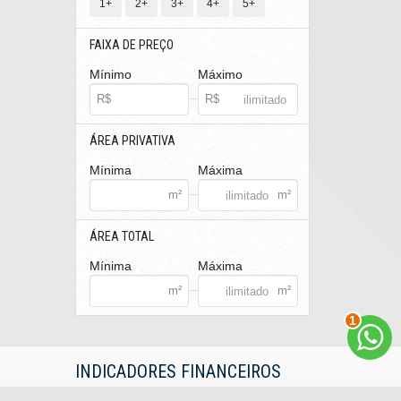
1+
2+
3+
4+
5+
FAIXA DE PREÇO
Mínimo
Máximo
ÁREA PRIVATIVA
Mínima
Máxima
ÁREA TOTAL
Mínima
Máxima
2
INDICADORES
FINANCEIROS
CUB /
SC
R$ 3.151,24