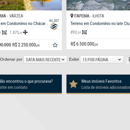
EMA -
ITAPEMA -
VÁRZEA
ILHOTA
#1.207
Terreno em Condomínio no Chácara Flora
Terreno 
893,
1.875,
50
0
00
R$ 6.500.000,
00.000
R$ 2.250.000,
00
00
Ordenar por
Exibir
DATA MAIS RECENTE
15 POR PÁGINA
Não encontrou o que procurava?
Meus imóveis Favoritos
Entre em contato
Lista de imóveis adicionado