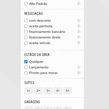
Alto Padrão
2
NEGOCIAÇÃO
com desconto
1
aceita permuta
2
financiamento bancário
2
financiamento direto
2
aceita veículo
2
ESTÁGIO DA OBRA
Qualquer
Lançamento
1
Pronto para morar
2
SUÍTES
1+
2+
3+
4+
5+
GARAGENS