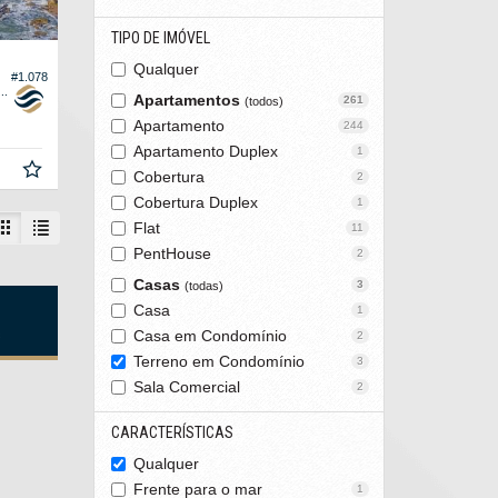
TIPO DE IMÓVEL
Qualquer
#1.078
em Condomínio no Iate Clube Itapema
Apartamentos
261
(todos)
Apartamento
244
Apartamento Duplex
1
Cobertura
2
Cobertura Duplex
1
Flat
11
PentHouse
2
Casas
3
(todas)
Casa
1
s
Casa em Condomínio
2
Terreno em Condomínio
3
Sala Comercial
2
CARACTERÍSTICAS
Qualquer
Frente para o mar
1