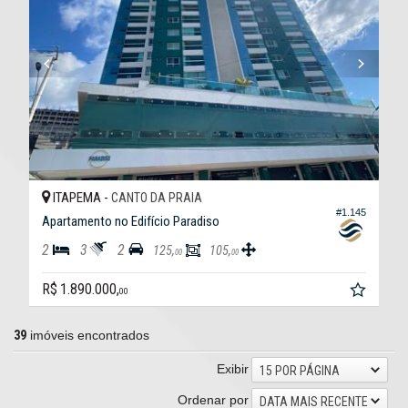
ITAPEMA -
CANTO DA PRAIA
#1.145
Apartamento no Edifício Paradiso
2
3
2
125,
105,
00
00
R$ 1.890.000,
00
39
imóveis encontrados
Exibir
15 POR PÁGINA
Ordenar por
DATA MAIS RECENTE