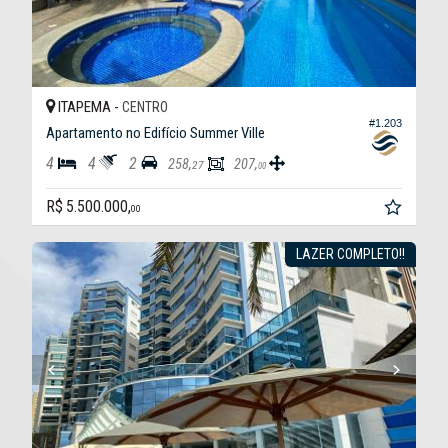
ITAPEMA -
CENTRO
#1.203
Apartamento no Edifício Summer Ville
4
4
2
258,
207,
27
00
R$ 5.500.000,
00
LAZER COMPLETO!!