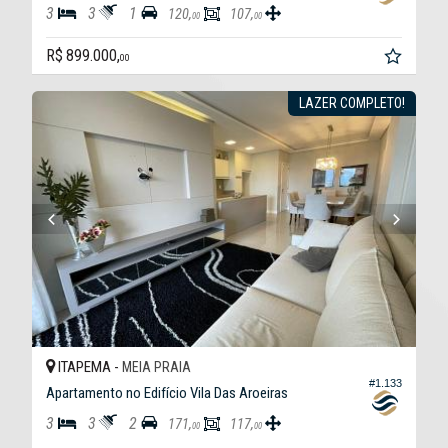
3
3
1
120,
107,
00
00
R$ 899.000,
00
LAZER COMPLETO!
ITAPEMA -
MEIA PRAIA
#1.133
Apartamento no Edifício Vila Das Aroeiras
3
3
2
171,
117,
00
00