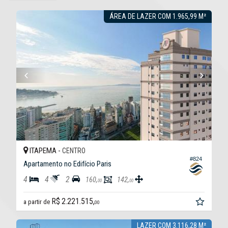
ÁREA DE LAZER COM 1.965,99 M²
ITAPEMA -
CENTRO
#824
Apartamento no Edifício Paris
4
4
2
160,
142,
00
00
R$ 2.221.515,
a partir de
00
LAZER COM 3.116,28 M²