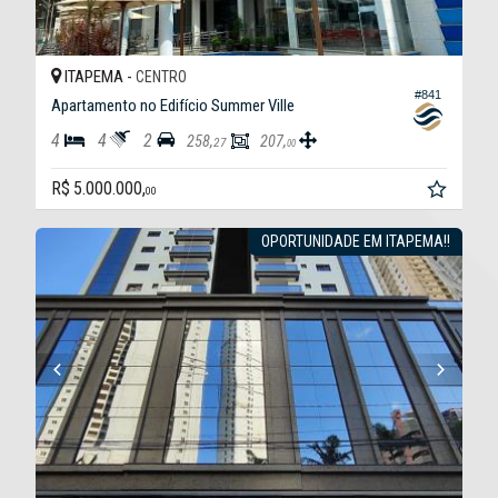
ITAPEMA -
CENTRO
#841
Apartamento no Edifício Summer Ville
4
4
2
258,
207,
27
00
R$ 5.000.000,
00
OPORTUNIDADE EM ITAPEMA!!