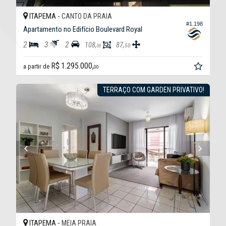
ITAPEMA -
CANTO DA PRAIA
#1.198
Apartamento no Edifício Boulevard Royal
2
3
2
108,
87,
50
00
R$ 1.295.000,
a partir de
00
TERRAÇO COM GARDEN PRIVATIVO!
ITAPEMA -
MEIA PRAIA