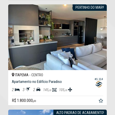
PERTINHO DO MAR!!
ITAPEMA -
CENTRO
#1.114
Apartamento no Edifício Paradiso
2
3
2
145,
105,
00
00
R$ 1.800.000,
00
ALTO PADRAO DE ACABAMENTO!