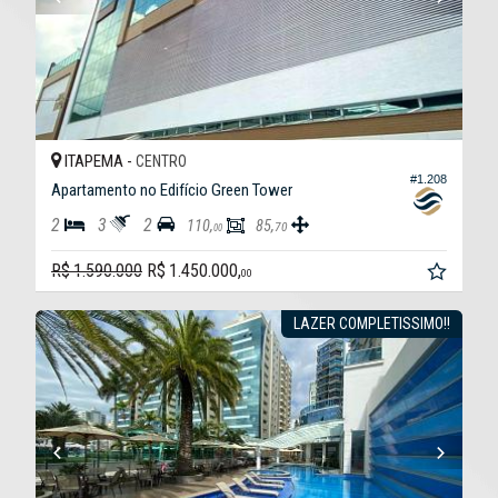
ITAPEMA -
CENTRO
#1.208
Apartamento no Edifício Green Tower
2
3
2
110,
85,
70
00
R$ 1.590.000
R$ 1.450.000,
00
LAZER COMPLETISSIMO!!