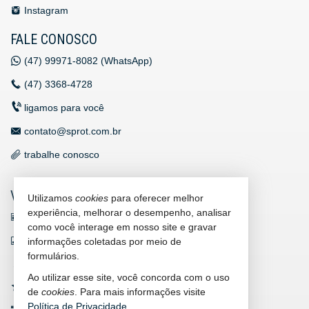
Instagram
FALE CONOSCO
(47)
99971-8082 (WhatsApp)
(47)
3368-4728
ligamos para você
contato@sprot.com.br
trabalhe conosco
VEJA MAIS
Utilizamos
cookies
para oferecer melhor
experiência, melhorar o desempenho, analisar
receba nosso newsletter
como você interage em nosso site e gravar
indicadores financeiros
informações coletadas por meio de
formulários.
cadastre seu imóvel
Ao utilizar esse site, você concorda com o uso
imóveis favoritos
de
cookies
. Para mais informações visite
Política de Privacidade
.