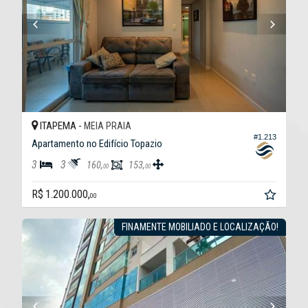
ITAPEMA -
MEIA PRAIA
#1.213
Apartamento no Edifício Topazio
3
3
160,
153,
00
00
R$ 1.200.000,
00
FINAMENTE MOBILIADO E LOCALIZAÇÃO!