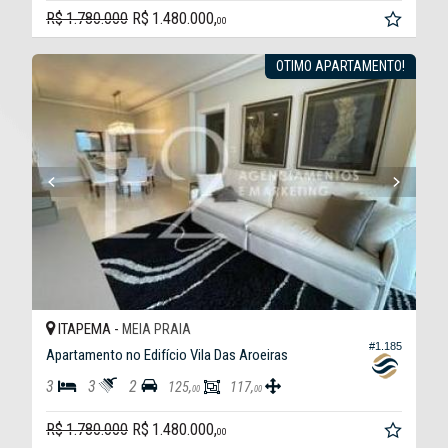
R$ 1.780.000
R$ 1.480.000,
00
OTIMO APARTAMENTO!
ITAPEMA -
MEIA PRAIA
#1.185
Apartamento no Edifício Vila Das Aroeiras
3
3
2
125,
117,
00
00
R$ 1.780.000
R$ 1.480.000,
00