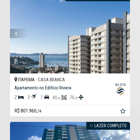
ITAPEMA -
CASA BRANCA
#1.074
Apartamento no Edifício Riviera
2
3
1
80,
70,
00
00
R$ 801.960,
74
✨ LAZER COMPLETO