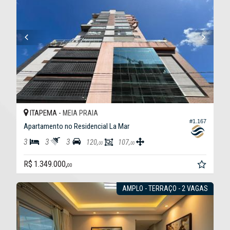
ITAPEMA -
MEIA PRAIA
#1.167
Apartamento no Residencial La Mar
3
3
3
120,
107,
00
00
R$ 1.349.000,
00
AMPLO - TERRAÇO - 2 VAGAS