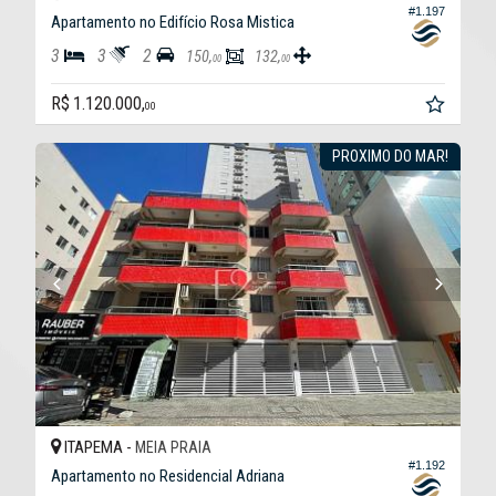
#1.197
Apartamento no Edifício Rosa Mistica
3
3
2
150,
132,
00
00
R$ 1.120.000,
00
PROXIMO DO MAR!
ITAPEMA -
MEIA PRAIA
#1.192
Apartamento no Residencial Adriana