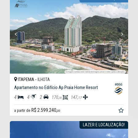
ITAPEMA -
ILHOTA
#866
Apartamento no Edifício Ap Praia Home Resort
4
4
2
170,
147,
17
00
R$ 2.599.240,
a partir de
00
LAZER E LOCALIZAÇÂO!