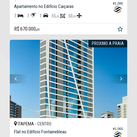
#1.080
Apartamento no Edifício Caiçaras
1
1
1
55,
50,
00
00
R$ 670.000,
00
PROXIMO A PRAIA
ITAPEMA -
CENTRO
#1.065
Flat no Edifício Fontainebleau