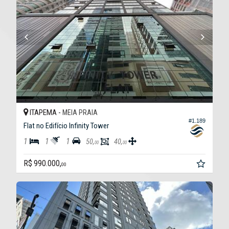
ITAPEMA -
MEIA PRAIA
#1.189
Flat no Edifício Infinity Tower
1
1
1
50,
40,
00
00
R$ 990.000,
00