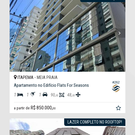
ITAPEMA -
MEIA PRAIA
#262
Apartamento no Edifício Flats For Seasons
1
1
1
90,
48,
00
00
R$ 850.000,
a partir de
00
LAZER COMPLETO NO ROOFTOP!