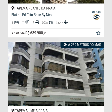
ITAPEMA -
CANTO DA PRAIA
#1.148
Flat no Edifício Brise By Niva
1
1
1
50,
43,
47
00
R$ 639.900,
a partir de
00
🏖 A 250 METROS DO MAR
ITAPEMA -
MEIA PRAIA