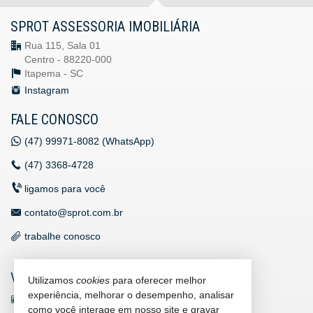
SPROT ASSESSORIA IMOBILIÁRIA
Rua 115, Sala 01
Centro - 88220-000
Itapema -
SC
Instagram
FALE CONOSCO
(47)
99971-8082 (WhatsApp)
(47)
3368-4728
ligamos para você
contato@sprot.com.br
trabalhe conosco
VEJA MAIS
Utilizamos
cookies
para oferecer melhor
experiência, melhorar o desempenho, analisar
receba nosso newsletter
como você interage em nosso site e gravar