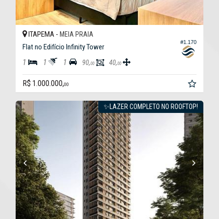
ITAPEMA -
MEIA PRAIA
#1.170
Flat no Edifício Infinity Tower
1
1
1
90,
40,
00
00
R$ 1.000.000,
00
✨LAZER COMPLETO NO ROOFTOP!