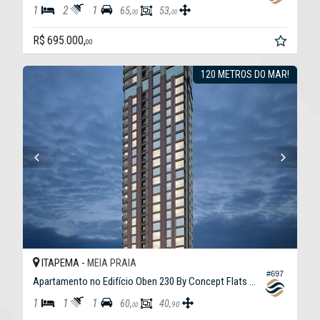
1
2
1
65,
53,
00
00
R$ 695.000,
00
120 METROS DO MAR!
ITAPEMA -
MEIA PRAIA
#697
Apartamento no Edifício Oben 230 By Concept Flats Home
1
1
1
60,
40,
90
00