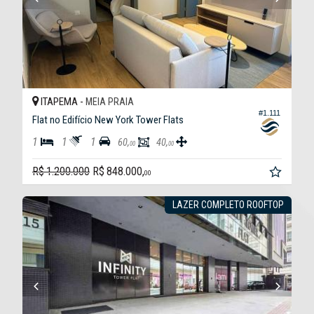
ITAPEMA -
MEIA PRAIA
#1.111
Flat no Edifício New York Tower Flats
1
1
1
60,
40,
00
00
R$ 1.200.000
R$ 848.000,
00
LAZER COMPLETO ROOFTOP