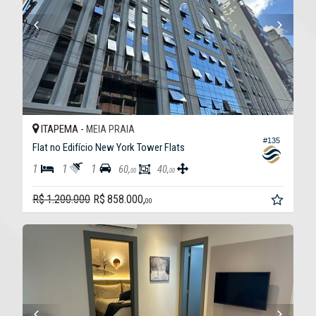
ITAPEMA -
MEIA PRAIA
#135
Flat no Edifício New York Tower Flats
1
1
1
60,
40,
00
00
R$ 1.200.000
R$ 858.000,
00