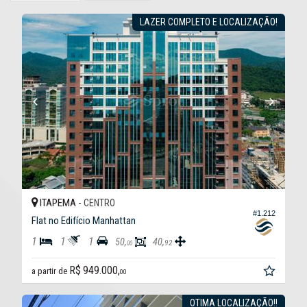
LAZER COMPLETO E LOCALIZAÇÃO!
ITAPEMA -
CENTRO
#1.212
Flat no Edifício Manhattan
1
1
1
50,
40,
92
00
R$ 949.000,
a partir de
00
OTIMA LOCALIZAÇÃO!!