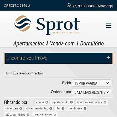
CRECI/SC 7169-J
(47)
99971-8082 (WhatsApp)
Apartamentos à Venda com 1 Dormitório
Encontre seu Imóvel
11
imóveis encontrados
Exibir
15 POR PÁGINA
Ordenar por
DATA MAIS RECENTE
Filtrando por:
venda
apartamento
apartamento duplex
cobertura
cobertura duplex
flat
penthouse
remover todos
até 1 dormitório