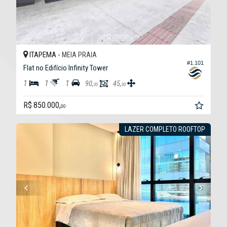
ITAPEMA -
MEIA PRAIA
#1.101
Flat no Edifício Infinity Tower
1
1
1
90,
45,
00
00
R$ 850.000,
00
LAZER COMPLETO ROOFTOP