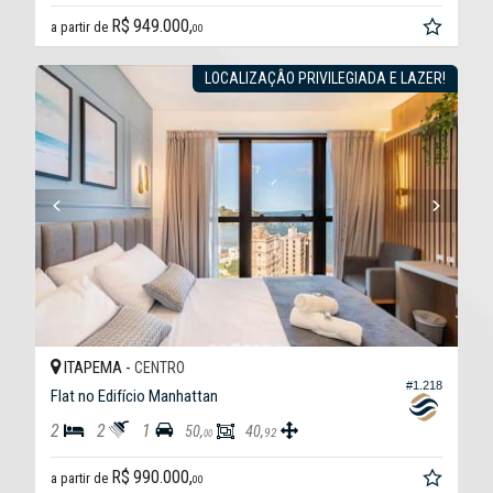
R$ 949.000,
a partir de
00
LOCALIZAÇÂO PRIVILEGIADA E LAZER!
ITAPEMA -
CENTRO
#1.218
Flat no Edifício Manhattan
2
2
1
50,
40,
92
00
R$ 990.000,
a partir de
00