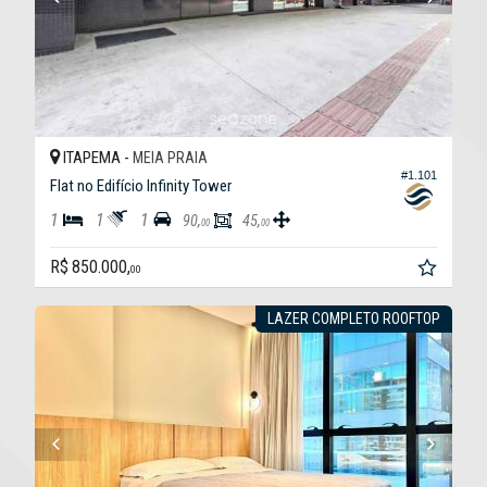
ITAPEMA -
MEIA PRAIA
#1.101
Flat no Edifício Infinity Tower
1
1
1
90,
45,
00
00
R$ 850.000,
00
LAZER COMPLETO ROOFTOP