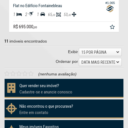
#1.065
Flat no Edifício Fontainebleau
1
2
1
65,
53,
00
00
R$ 695.000,
00
11
imóveis encontrados
Exibir
15 POR PÁGINA
Ordenar por
DATA MAIS RECENTE
(nenhuma avaliação)
Quer vender seu imóvel?
Cadastre-se e anuncie conosco
Não encontrou o que procurava?
Entre em contato
Meus imóveis Favoritos