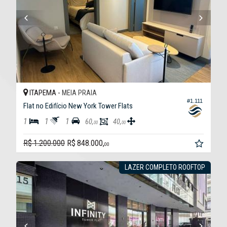
ITAPEMA -
MEIA PRAIA
#1.111
Flat no Edifício New York Tower Flats
1
1
1
60,
40,
00
00
R$ 1.200.000
R$ 848.000,
00
LAZER COMPLETO ROOFTOP