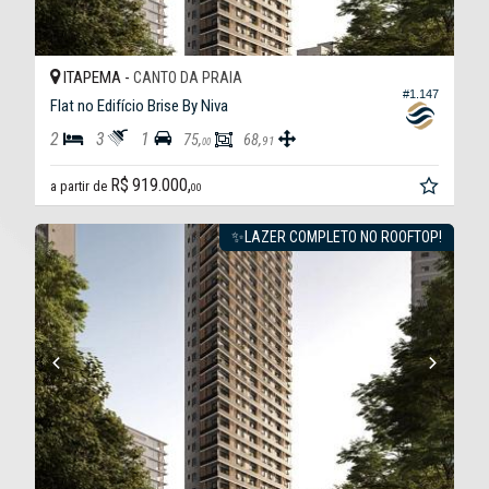
ITAPEMA -
CANTO DA PRAIA
#1.147
Flat no Edifício Brise By Niva
2
3
1
75,
68,
91
00
R$ 919.000,
a partir de
00
✨LAZER COMPLETO NO ROOFTOP!