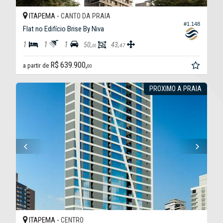
ITAPEMA -
CANTO DA PRAIA
#1.148
Flat no Edifício Brise By Niva
1
1
1
50,
43,
47
00
R$ 639.900,
a partir de
00
PROXIMO A PRAIA
ITAPEMA -
CENTRO