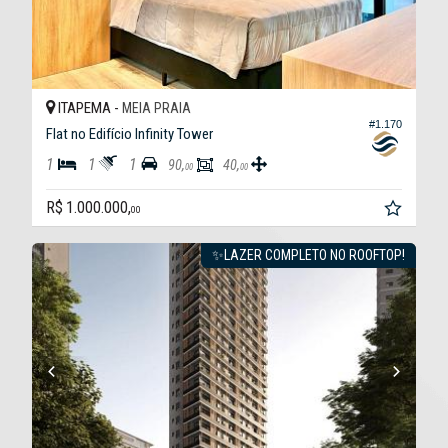
ITAPEMA -
MEIA PRAIA
#1.170
Flat no Edifício Infinity Tower
1
1
1
90,
40,
00
00
R$ 1.000.000,
00
✨LAZER COMPLETO NO ROOFTOP!