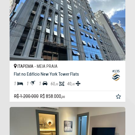
ITAPEMA -
MEIA PRAIA
#135
Flat no Edifício New York Tower Flats
1
1
1
60,
40,
00
00
R$ 1.200.000
R$ 858.000,
00