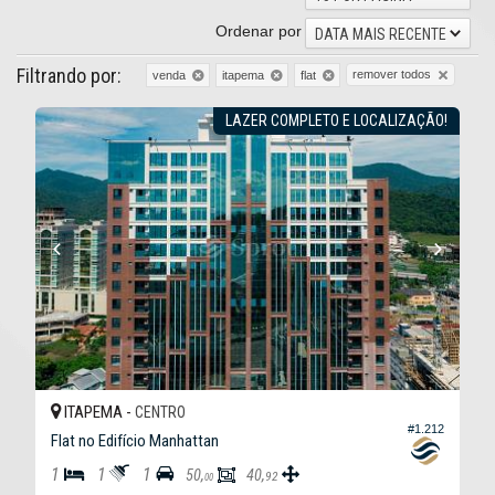
Ordenar por
DATA MAIS RECENTE
Filtrando por:
remover todos
venda
itapema
flat
LAZER COMPLETO E LOCALIZAÇÃO!
ITAPEMA -
CENTRO
#1.212
Flat no Edifício Manhattan
1
1
1
50,
40,
92
00