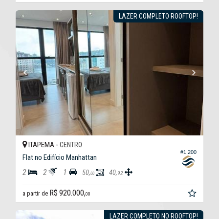
LAZER COMPLETO ROOFTOP!
ITAPEMA -
CENTRO
#1.200
Flat no Edifício Manhattan
2
2
1
50,
40,
92
00
R$ 920.000,
a partir de
00
LAZER COMPLETO NO ROOFTOP!