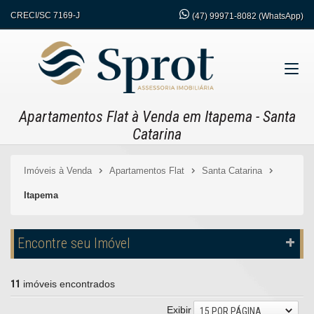
CRECI/SC 7169-J
(47)
99971-8082 (WhatsApp)
Apartamentos Flat à Venda em Itapema - Santa
Catarina
Imóveis à Venda
Apartamentos Flat
Santa Catarina
Itapema
Encontre seu Imóvel
11
imóveis encontrados
Exibir
15 POR PÁGINA