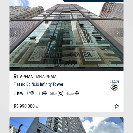
ITAPEMA -
MEIA PRAIA
#1.189
Flat no Edifício Infinity Tower
1
1
1
50,
40,
00
00
R$ 990.000,
00