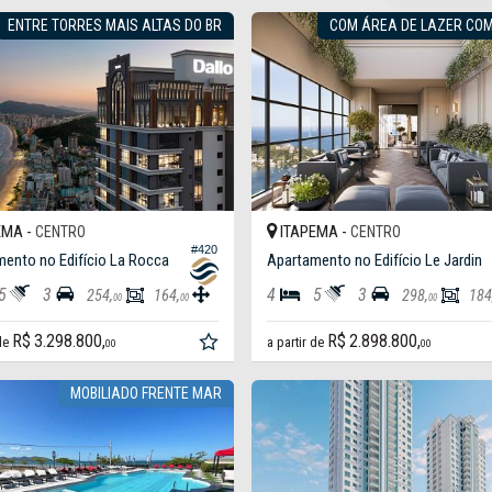
ENTRE TORRES MAIS ALTAS DO BR
COM ÁREA DE LAZER COM
EMA -
ITAPEMA -
CENTRO
CENTRO
#420
ento no Edifício La Rocca
Apartamento no Edifício Le Jardin
5
3
4
5
3
254,
164,
298,
184
00
00
00
R$ 3.298.800,
R$ 2.898.800,
 de
a partir de
00
00
MOBILIADO FRENTE MAR