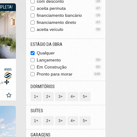
com desconto
16
PLETA!
aceita permuta
47
financiamento bancário
16
financiamento direto
47
aceita veículo
56
ESTÁGIO DA OBRA
Qualquer
Lançamento
50
Em Construção
62
#965
Pronto para morar
149
,
00
DORMITÓRIOS
1+
2+
3+
4+
5+
SUÍTES
1+
2+
3+
4+
5+
GARAGENS