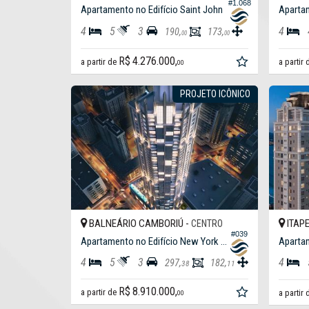
#1.068
Apartamento no Edifício Saint John
4
5
3
4
190,
173,
00
00
R$ 4.276.000,
a partir de
a partir
00
PROJETO ICÔNICO
BALNEÁRIO CAMBORIÚ -
ITAP
CENTRO
#039
Apartamento no Edifício New York Apartments
4
5
3
4
297,
182,
38
11
R$ 8.910.000,
a partir de
a partir
00