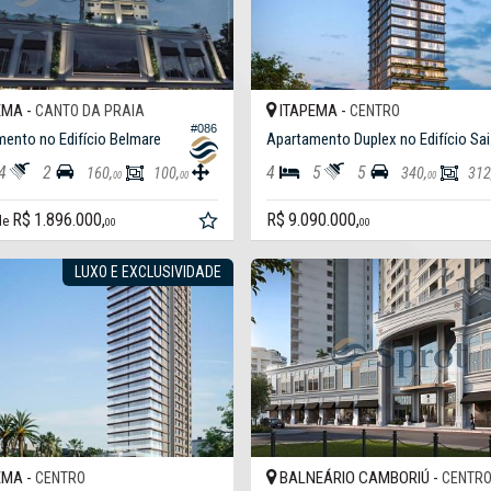
EMA -
ITAPEMA -
CANTO DA PRAIA
CENTRO
#086
ento no Edifício Belmare
Apa
4
2
4
5
5
160,
100,
340,
312
00
00
00
R$ 1.896.000,
R$ 9.090.000,
 de
00
00
LUXO E EXCLUSIVIDADE
EMA -
BALNEÁRIO CAMBORIÚ -
CENTRO
CENTR