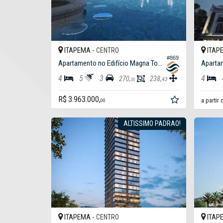
ITAPEMA -
ITAP
CENTRO
#869
Apartamento no Edifício Magna Tower
Apartam
4
5
3
4
270,
238,
43
00
R$ 3.963.000,
a partir
00
ALTISSIMO PADRAO!
ITAPEMA -
ITAP
CENTRO