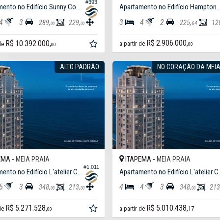
#393
Apartamento no Edifício Sunny Coast
Apartamento no Edifício Hampt
4
3
3
4
2
289,
229,
225,
12
64
00
00
R$ 2.906.000,
R$ 10.392.000,
a partir de
 de
00
00
ALTO PADRÃO
NO CORAÇÃO DA MEIA
EMA -
ITAPEMA -
MEIA PRAIA
MEIA PRAIA
#1.011
Apartamento no Edifício L'atelier Concept Homes
Apartamento no
5
3
4
4
3
348,
213,
348,
213
00
00
00
R$ 5.271.528,
R$ 5.010.438,
 de
a partir de
17
00