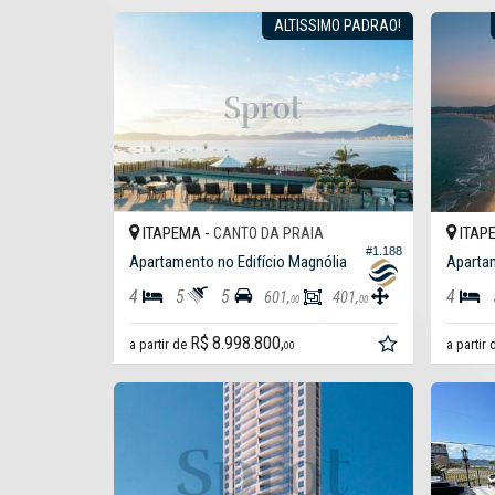
ALTISSIMO PADRAO!
ITAPEMA -
ITAP
CANTO DA PRAIA
#1.188
Apartamento no Edifício Magnólia
Apartam
4
5
5
4
601,
401,
00
00
R$ 8.998.800,
a partir de
a partir
00