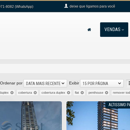
deixe que
ligamos para você
71-8082 (WhatsApp)
VENDAS
Ordenar por
Exibir
DATA MAIS RECENTE
15 POR PÁGINA
remover to
duplex
cobertura
cobertura duplex
flat
penthouse
ALTISSIMO 