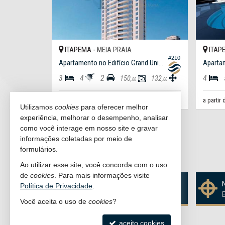
ITAPEMA -
ITAP
MEIA PRAIA
#210
Apartamento no Edifício Grand Unique
Apartam
3
4
2
4
150,
132,
00
00
R$ 2.890.000,
a partir de
a partir
00
Utilizamos
cookies
para oferecer melhor
experiência, melhorar o desempenho, analisar
261
imóveis encontrados
como você interage em nosso site e gravar
informações coletadas por meio de
formulários.
(nenhuma avaliação)
Ao utilizar esse site, você concorda com o uso
de
cookies
. Para mais informações visite
Quer vender seu imóvel?
Política de Privacidade
.
Cadastre-se e anuncie conosco
Você aceita o uso de
cookies
?
aceito cookies