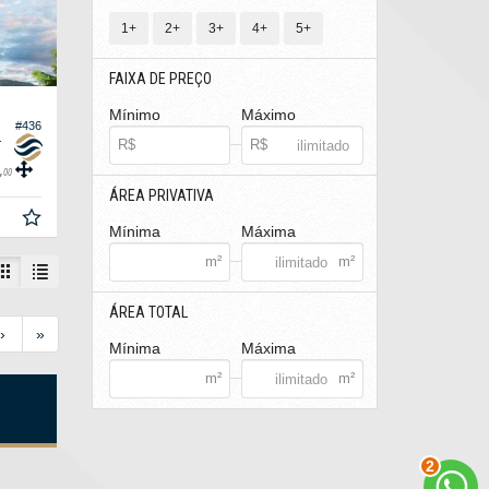
1+
2+
3+
4+
5+
FAIXA DE PREÇO
Mínimo
Máximo
#436
ge Home Club
,
00
ÁREA PRIVATIVA
Mínima
Máxima
ÁREA TOTAL
›
»
Mínima
Máxima
s
2