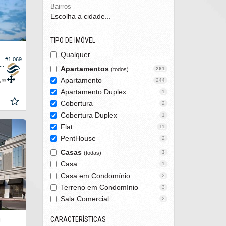
Bairros
Escolha a cidade...
TIPO DE IMÓVEL
Qualquer
#1.069
rtamento Duplex no Edifício Saint John
Apartamentos
261
(todos)
,
Apartamento
244
00
Apartamento Duplex
1
Cobertura
2
Cobertura Duplex
1
Flat
11
PentHouse
2
Casas
3
(todas)
Casa
1
Casa em Condomínio
2
Terreno em Condomínio
3
Sala Comercial
2
CARACTERÍSTICAS
O