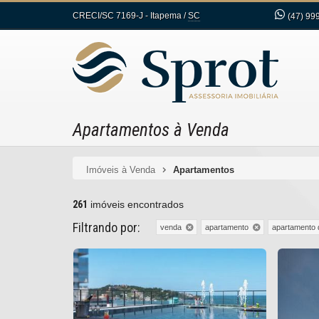
CRECI/SC 7169-J
- Itapema /
SC
(47)
999
Apartamentos à Venda
Imóveis à Venda
Apartamentos
261
imóveis encontrados
Filtrando por:
venda
apartamento
apartamento 