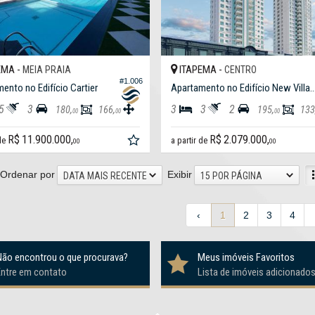
EMA -
ITAPEMA -
MEIA PRAIA
CENTRO
#1.006
ento no Edifício Cartier
Apartamento no Edifício New Villa
5
3
3
3
2
180,
166,
195,
133
00
00
00
R$ 11.900.000,
R$ 2.079.000,
 de
a partir de
00
00
Ordenar por
Exibir
DATA MAIS RECENTE
15 POR PÁGINA
‹
1
2
3
4
Não encontrou o que procurava?
Meus imóveis Favoritos
Entre em contato
Lista de imóveis adicionado