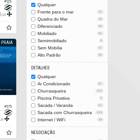
#115
ons Village
Qualquer
Frente para o mar
22
0,
54
Quadra do Mar
36
Diferenciado
46
Mobiliado
81
Semimobiliado
8
 PRAIA
Sem Mobília
47
Alto Padrão
95
DETALHES
Qualquer
Ar Condicionado
87
Churrasqueira
103
Piscina Privativa
5
Sacada / Varanda
61
#375
 Edifício L'atelier Concept Homes
Sacada com Churrasqueira
164
,
Internet / WiFi
39
00
NEGOCIAÇÃO