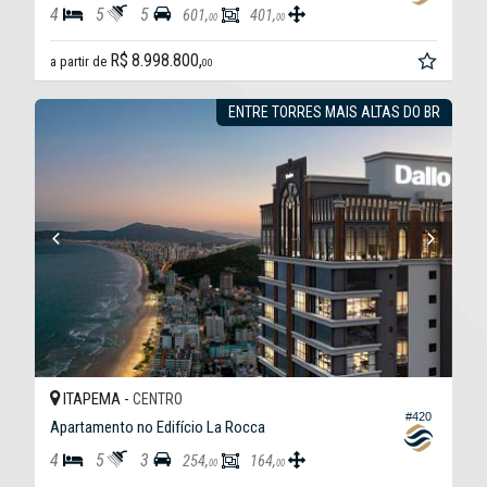
4
5
5
601,
401,
00
00
R$ 8.998.800,
a partir de
00
ENTRE TORRES MAIS ALTAS DO BR
ITAPEMA -
CENTRO
#420
Apartamento no Edifício La Rocca
4
5
3
254,
164,
00
00