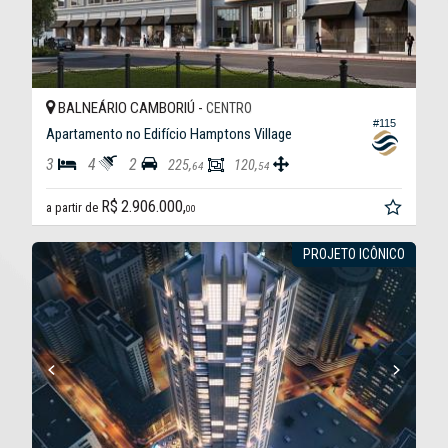
BALNEÁRIO CAMBORIÚ -
CENTRO
#115
Apartamento no Edifício Hamptons Village
3
4
2
225,
120,
64
54
R$ 2.906.000,
a partir de
00
PROJETO ICÔNICO