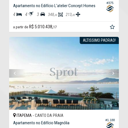
#375
Apartamento no Edifício L'atelier Concept Homes
4
4
3
348,
213,
00
00
R$ 5.010.438,
a partir de
17
ALTISSIMO PADRAO!
ITAPEMA -
CANTO DA PRAIA
#1.188
Apartamento no Edifício Magnólia