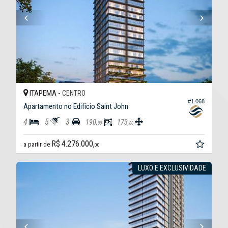
ITAPEMA -
CENTRO
#1.068
Apartamento no Edifício Saint John
4
5
3
190,
173,
00
00
R$ 4.276.000,
a partir de
00
LUXO E EXCLUSIVIDADE