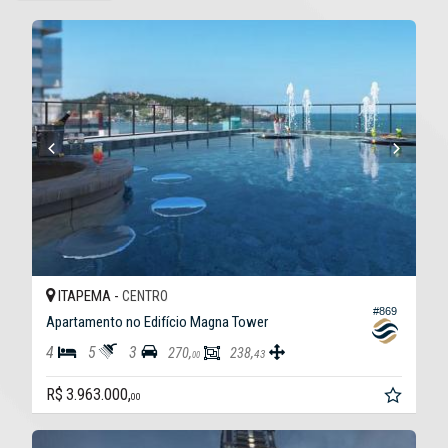
ITAPEMA -
CENTRO
#869
Apartamento no Edifício Magna Tower
4
5
3
270,
238,
43
00
R$ 3.963.000,
00