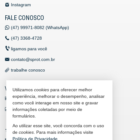
Instagram
FALE CONOSCO
(47)
99971-8082 (WhatsApp)
(47)
3368-4728
ligamos para você
contato@sprot.com.br
trabalhe conosco
VEJA MAIS
Utilizamos
cookies
para oferecer melhor
experiência, melhorar o desempenho, analisar
receba nosso newsletter
como você interage em nosso site e gravar
indicadores financeiros
informações coletadas por meio de
formulários.
cadastre seu imóvel
Ao utilizar esse site, você concorda com o uso
imóveis favoritos
de
cookies
. Para mais informações visite
Política de Privacidade
.