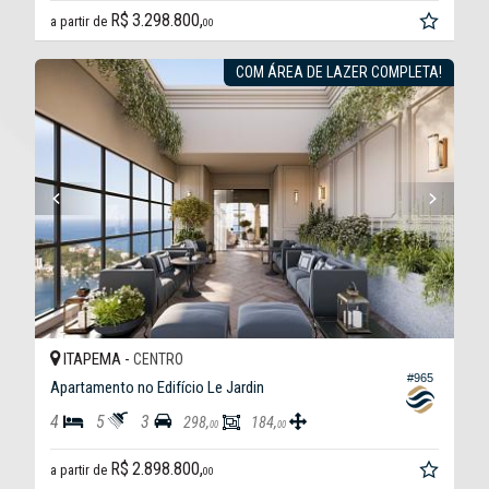
R$ 3.298.800,
a partir de
00
COM ÁREA DE LAZER COMPLETA!
ITAPEMA -
CENTRO
#965
Apartamento no Edifício Le Jardin
4
5
3
298,
184,
00
00
R$ 2.898.800,
a partir de
00