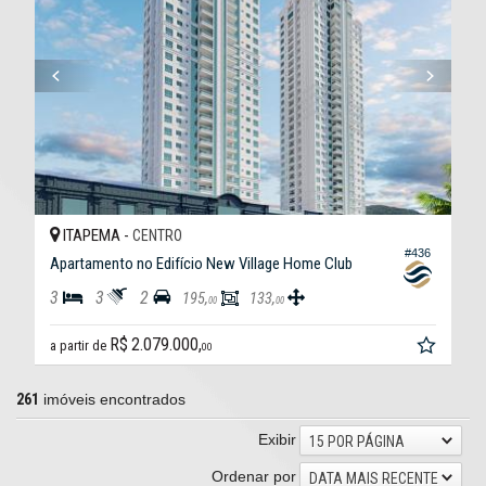
ITAPEMA -
CENTRO
#436
Apartamento no Edifício New Village Home Club
3
3
2
195,
133,
00
00
R$ 2.079.000,
a partir de
00
261
imóveis encontrados
Exibir
15 POR PÁGINA
Ordenar por
DATA MAIS RECENTE