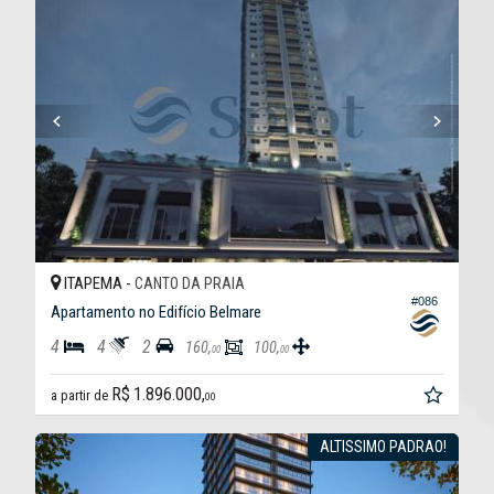
ITAPEMA -
CANTO DA PRAIA
#086
Apartamento no Edifício Belmare
4
4
2
160,
100,
00
00
R$ 1.896.000,
a partir de
00
ALTISSIMO PADRAO!