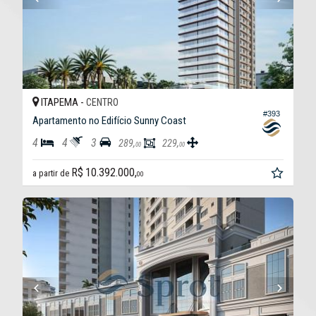
ITAPEMA -
CENTRO
#393
Apartamento no Edifício Sunny Coast
4
4
3
289,
229,
00
00
R$ 10.392.000,
a partir de
00