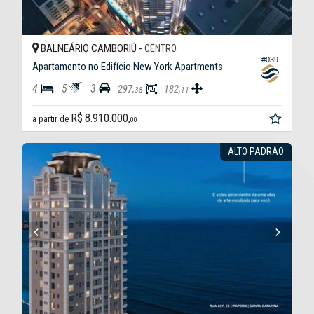
BALNEÁRIO CAMBORIÚ -
CENTRO
#039
Apartamento no Edifício New York Apartments
4
5
3
297,
182,
38
11
R$ 8.910.000,
a partir de
00
ALTO PADRÃO