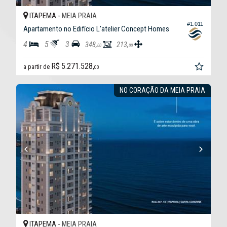
ITAPEMA -
MEIA PRAIA
#1.011
Apartamento no Edifício L'atelier Concept Homes
4
5
3
348,
213,
00
00
R$ 5.271.528,
a partir de
00
NO CORAÇÃO DA MEIA PRAIA
ITAPEMA -
MEIA PRAIA