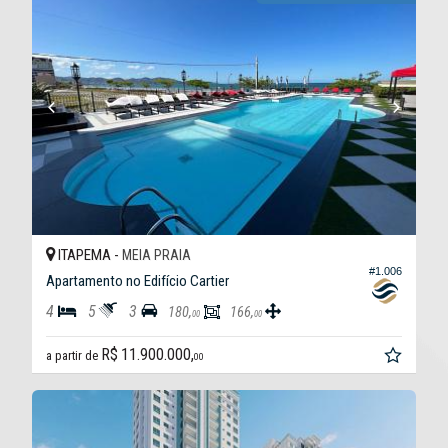
ITAPEMA -
MEIA PRAIA
#1.006
Apartamento no Edifício Cartier
4
5
3
180,
166,
00
00
R$ 11.900.000,
a partir de
00