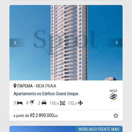
ITAPEMA -
MEIA PRAIA
#210
Apartamento no Edifício Grand Unique
3
4
2
150,
132,
00
00
R$ 2.890.000,
a partir de
00
MOBILIADO FRENTE MAR