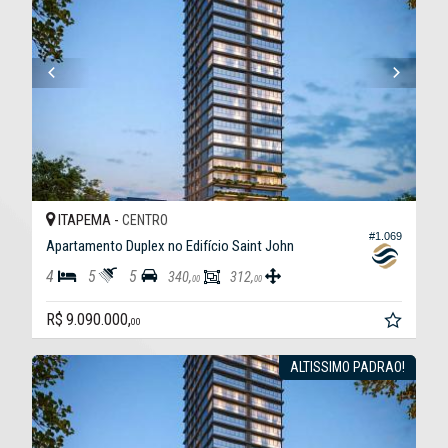
ITAPEMA -
CENTRO
#1.069
Apartamento Duplex no Edifício Saint John
4
5
5
340,
312,
00
00
R$ 9.090.000,
00
ALTISSIMO PADRAO!