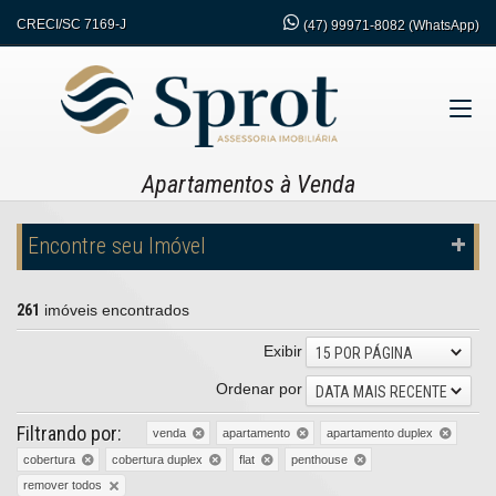
CRECI/SC 7169-J
(47)
99971-8082 (WhatsApp)
Apartamentos à Venda
Encontre seu Imóvel
261
imóveis encontrados
Exibir
15 POR PÁGINA
Ordenar por
DATA MAIS RECENTE
Filtrando por:
venda
apartamento
apartamento duplex
cobertura
cobertura duplex
flat
penthouse
remover todos