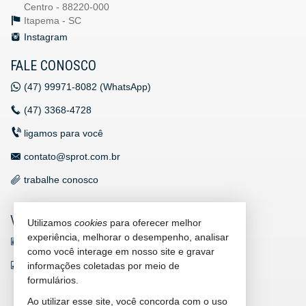
Centro - 88220-000
Itapema -
SC
Instagram
FALE CONOSCO
(47)
99971-8082 (WhatsApp)
(47)
3368-4728
ligamos para você
contato@sprot.com.br
trabalhe conosco
VEJA MAIS
Utilizamos
cookies
para oferecer melhor
experiência, melhorar o desempenho, analisar
receba nosso newsletter
como você interage em nosso site e gravar
indicadores financeiros
informações coletadas por meio de
formulários.
cadastre seu imóvel
Ao utilizar esse site, você concorda com o uso