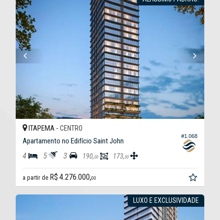
ITAPEMA -
CENTRO
#1.068
Apartamento no Edifício Saint John
4
5
3
190,
173,
00
00
R$ 4.276.000,
a partir de
00
LUXO E EXCLUSIVIDADE