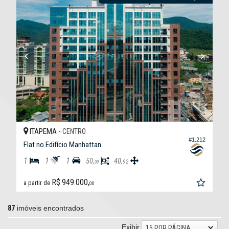
ITAPEMA -
CENTRO
#1.212
Flat no Edifício Manhattan
1
1
1
50,
40,
92
00
R$ 949.000,
a partir de
00
87
imóveis encontrados
Exibir
15 POR PÁGINA