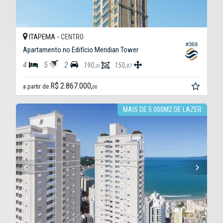
ITAPEMA -
CENTRO
#369
Apartamento no Edifício Meridian Tower
4
5
2
190,
150,
87
00
R$ 2.867.000,
a partir de
00
MAIS DE 5.000M2 DE LAZER