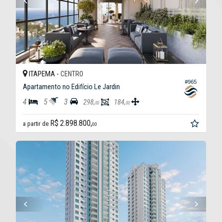
ITAPEMA -
CENTRO
#965
Apartamento no Edifício Le Jardin
4
5
3
298,
184,
00
00
R$ 2.898.800,
a partir de
00