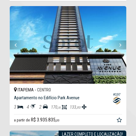
ITAPEMA -
CENTRO
#197
Apartamento no Edifício Park Avenue
3
4
2
170,
133,
80
00
R$ 3.935.835,
a partir de
00
LAZER COMPLETO E LOCALIZAÇÃO!