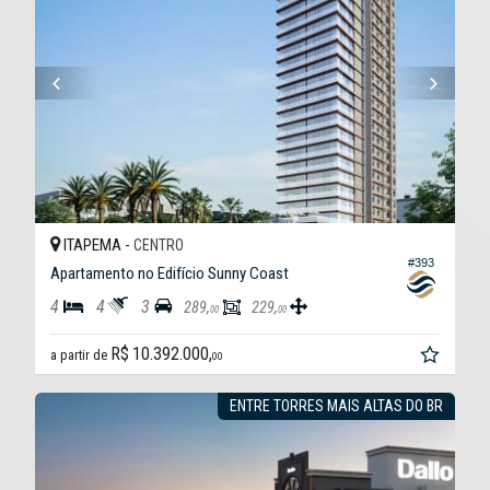
ITAPEMA -
CENTRO
#393
Apartamento no Edifício Sunny Coast
4
4
3
289,
229,
00
00
R$ 10.392.000,
a partir de
00
ENTRE TORRES MAIS ALTAS DO BR