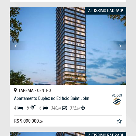
ALTISSIMO PADRAO!
ITAPEMA -
CENTRO
#1.069
Apartamento Duplex no Edifício Saint John
4
5
5
340,
312,
00
00
R$ 9.090.000,
00
ALTISSIMO PADRAO!