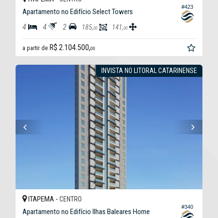
#423
Apartamento no Edifício Select Towers
4
4
2
185,
141,
00
00
R$ 2.104.500,
a partir de
00
INVISTA NO LITORAL CATARINENSE
ITAPEMA -
CENTRO
#340
Apartamento no Edifício Ilhas Baleares Home