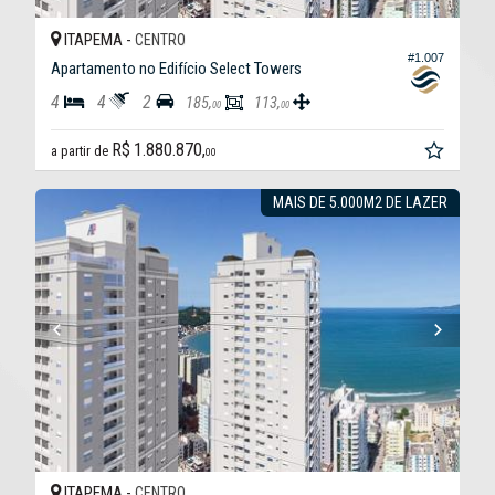
ITAPEMA -
CENTRO
#1.007
Apartamento no Edifício Select Towers
4
4
2
185,
113,
00
00
R$ 1.880.870,
a partir de
00
MAIS DE 5.000M2 DE LAZER
ITAPEMA -
CENTRO