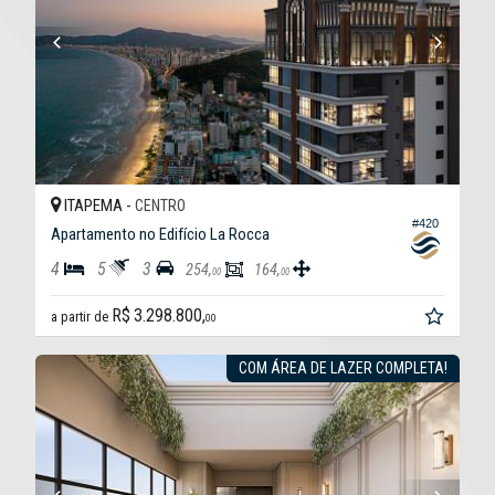
ITAPEMA -
CENTRO
#420
Apartamento no Edifício La Rocca
4
5
3
254,
164,
00
00
R$ 3.298.800,
a partir de
00
COM ÁREA DE LAZER COMPLETA!