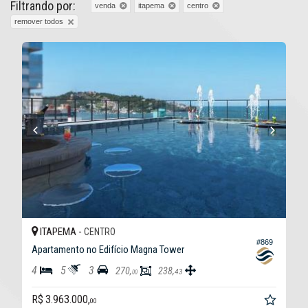
Filtrando por:
venda
itapema
centro
remover todos
ITAPEMA -
CENTRO
#869
Apartamento no Edifício Magna Tower
4
5
3
270,
238,
43
00
R$ 3.963.000,
00