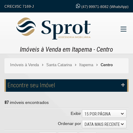
CRECI/SC 7169-J
(47)
99971-8082 (WhatsApp)
Imóveis à Venda em Itapema - Centro
Imóveis à Venda
Santa Catarina
Itapema
Centro
Encontre seu Imóvel
87
imóveis encontrados
Exibir
15 POR PÁGINA
Ordenar por
DATA MAIS RECENTE