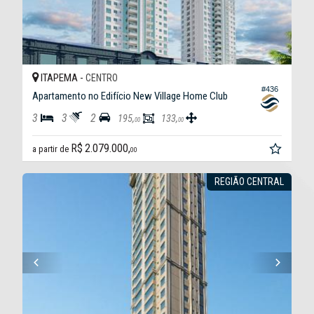
ITAPEMA -
CENTRO
#436
Apartamento no Edifício New Village Home Club
3
3
2
195,
133,
00
00
R$ 2.079.000,
a partir de
00
REGIÃO CENTRAL