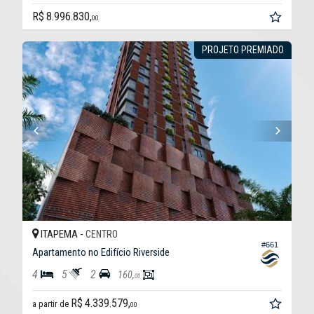
R$ 8.996.830,
00
PROJETO PREMIADO
ITAPEMA -
CENTRO
#661
Apartamento no Edifício Riverside
4
5
2
160,
00
R$ 4.339.579,
a partir de
00