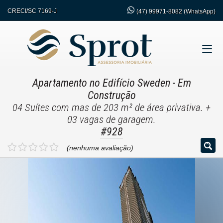
CRECI/SC 7169-J
(47)
99971-8082 (WhatsApp)
Apartamento no Edifício Sweden
- Em
Construção
04 Suítes com mas de 203 m² de área privativa. +
03 vagas de garagem.
#928
(nenhuma avaliação)