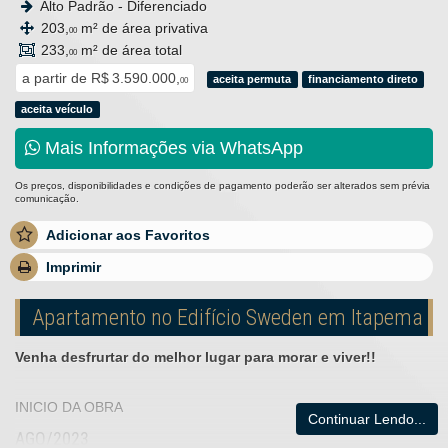
Alto Padrão - Diferenciado
203,
m² de área privativa
00
233,
m² de área total
00
a partir de
R$ 3.590.000,
aceita permuta
financiamento direto
00
aceita veículo
Mais Informações via WhatsApp
Os preços, disponibilidades e condições de pagamento poderão ser alterados sem prévia
comunicação.
Adicionar aos Favoritos
Imprimir
Apartamento no Edifício Sweden em Itapema
Venha desfrurtar do melhor lugar para morar e viver!!
INICIO DA OBRA
Continuar Lendo...
AGO/2023