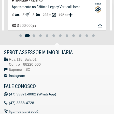
ITAPEMA -
CENTRO
Internet
#565
Jacuzzi
Apartamento no Edifício Legacy Vertical Home
Estar Social
4
5
3
235,
192,
Circuito Tv
55
00
Espelho d'água
R$ 3.500.000,
Características do Imóvel
00
Área de Serviço
Living
Sacada / Varanda
Sacada com Churrasqueira
Sala
SPROT ASSESSORIA IMOBILIÁRIA
Cozinha
Rua 115, Sala 01
Sacada Integrada
Lavabo
Centro - 88220-000
Sala de TV
Itapema -
SC
Instagram
Características do Empreendimento
Sauna
FALE CONOSCO
Sala de Jogos
Salão de Festas
(47)
99971-8082 (WhatsApp)
Piscina
Spa
(47)
3368-4728
Espaço Gourmet
Espaço Fitness
ligamos para você
Medidores Individuais