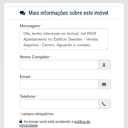
ENTREGA
Mais informações sobre este imóvel
JUL/2030
Mensagem
O Apartamento:
Home Office
Living
Lavabo
Cozinha
Nome Completo
Área de Serviço
Infraestrutura para água quente
Espera para split
Acabamento em gesso
Email
Fechadura com senha na porta de entrada
Churrasqueira
Dependência de empregada
Porcelanato
Telefone
Hidromassagem
Ar Condicionado
Armário Embutido
Banheira Hidromassagem
*
campos obrigatórios
Hidrômetro Individual
Ao enviar você está aceitando a
política de
Sacada
privacidade
.