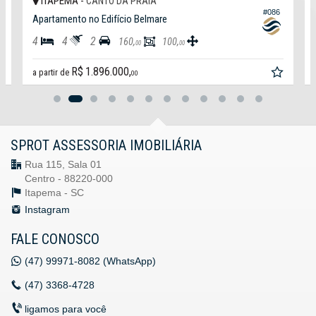
ITAPEMA -
CANTO DA PRAIA
5
#086
Apartamento no Edifício Belmare
4
4
2
160,
100,
00
00
R$ 1.896.000,
a partir de
00
SPROT ASSESSORIA IMOBILIÁRIA
Rua 115, Sala 01
Centro - 88220-000
Itapema -
SC
Instagram
FALE CONOSCO
(47)
99971-8082 (WhatsApp)
(47)
3368-4728
ligamos para você