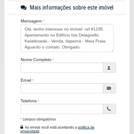
Área de Serviço
Mais informações sobre este imóvel
Sacada / Varanda
Sacada com Churrasqueira
Sala
Mensagem
Sala de Estar
Sala de Jantar
Cozinha
Espaço Gourmet
Sacada Integrada
Sacada Técnica
Banheiro Social
Nome Completo
Sala de TV
Suíte Standard
Características do Empreendimento
Email
Piscina
Espaço Gourmet
Espaço Fitness
Telefone
*
campos obrigatórios
Ao enviar você está aceitando a
política de
privacidade
.