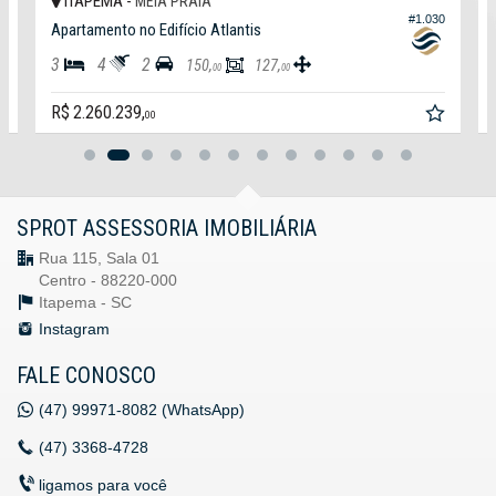
ITAPEMA -
MEIA PRAIA
2
#1.030
Apartamento no Edifício Atlantis
3
4
2
150,
127,
00
00
R$ 2.260.239,
00
SPROT ASSESSORIA IMOBILIÁRIA
Rua 115, Sala 01
Centro - 88220-000
Itapema -
SC
Instagram
FALE CONOSCO
(47)
99971-8082 (WhatsApp)
(47)
3368-4728
ligamos para você