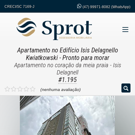
CRECI/SC 7169-J
(47)
99971-8082 (WhatsApp)
Apartamento no Edifício Isis Delagnello
Kwiatkowski
- Pronto para morar
Apartamento no coração da meia praia - Isis
Delagnell
#1.195
(nenhuma avaliação)