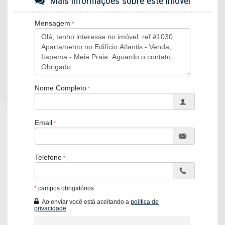
Mais informações sobre este imóvel
Sacada com churrasqueira
Cozinha
Área de serviço
Mensagem
Fechadura Biométrica
EMPREENDIMENTO
Alto Padrão de acabamento
Hall de entrada decorado
Elevador
Box de praia
Porteiro eletrônico e portões automatizados
Nome Completo
Revestimento frontal em pastilha e grafiato
ÁREA DE LAZER
02 Salões de festas mobiliados, decorados e climatizados
Piscina Acessível
Email
Deck com ampla área de sol e vista privilegiada
Características do Imóvel
Área de Serviço
Telefone
Living
Sacada / Varanda
Sacada com Churrasqueira
*
campos obrigatórios
Sala
Cozinha
Ao enviar você está aceitando a
política de
Sacada Integrada
privacidade
.
Lavabo
Sala de TV