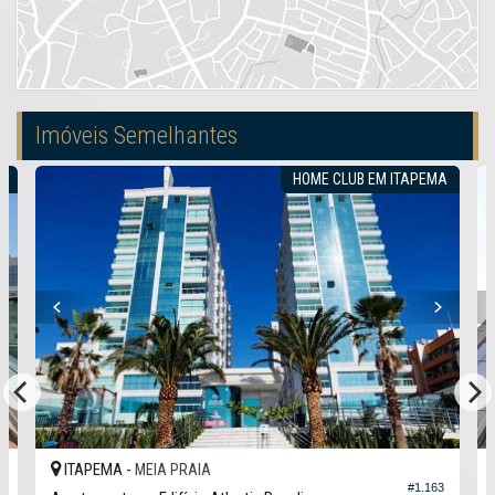
Imóveis Semelhantes
R
HOME CLUB EM ITAPEMA
ITAPEMA -
MEIA PRAIA
2
#1.163