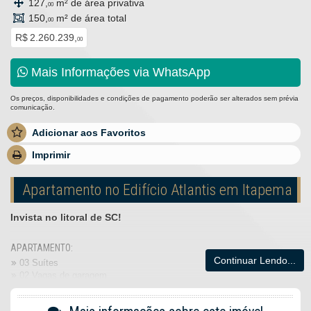
127,
m² de área privativa
00
150,
m² de área total
00
R$ 2.260.239,
00
Mais Informações via WhatsApp
Os preços, disponibilidades e condições de pagamento poderão ser alterados sem prévia
comunicação.
Adicionar aos Favoritos
Imprimir
Apartamento no Edifício Atlantis em Itapema
Invista no litoral de SC!
APARTAMENTO:
Continuar Lendo...
03 Suítes
02 Vagas de garagem
Living
Lavabo