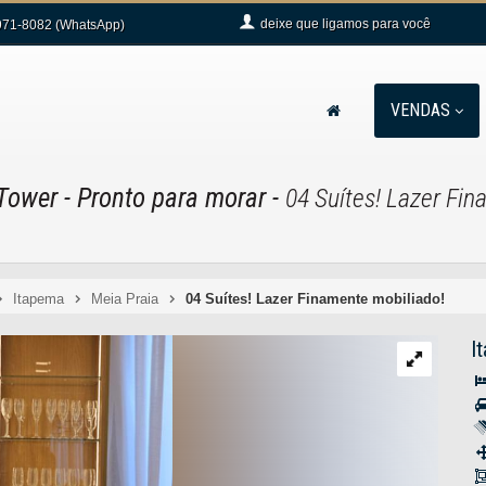
deixe que
ligamos para você
71-8082 (WhatsApp)
VENDAS
 Tower
- Pronto para morar
-
04 Suítes! Lazer Fin
Itapema
Meia Praia
04 Suítes! Lazer Finamente mobiliado!
I