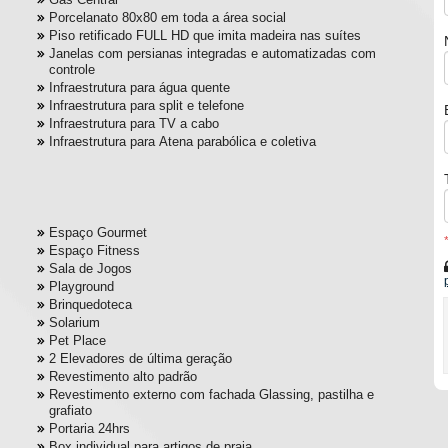
Porcelanato 80x80 em toda a área social
Piso retificado FULL HD que imita madeira nas suítes
Janelas com persianas integradas e automatizadas com
controle
Infraestrutura para água quente
Infraestrutura para split e telefone
Infraestrutura para TV a cabo
Infraestrutura para Atena parabólica e coletiva
Espaço Gourmet
Espaço Fitness
Sala de Jogos
Playground
Brinquedoteca
Solarium
Pet Place
2 Elevadores de última geração
Revestimento alto padrão
Revestimento externo com fachada Glassing, pastilha e
grafiato
Portaria 24hrs
Box individual para artigos de praia