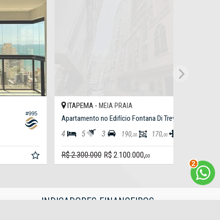
ITAPEMA -
MEIA PRAIA
#1.151
partamento no Edifício El Lyon Residence
5
4
210,
190,
00
00
3
$ 3.500.000,
00
INDICADORES
FINANCEIROS
CUB /
SC
R$ 3.151,24