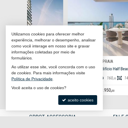
Utilizamos
cookies
para oferecer melhor
experiência, melhorar o desempenho, analisar
como você interage em nosso site e gravar
informações coletadas por meio de
formulários.
ITAPEMA -
MEIA PRAIA
#1.059
#99
Ao utilizar esse site, você concorda com o uso
Apartamento no Edificio Dom Benedito
de
cookies
. Para mais informações visite
3
3
3
167,
137,
Política de Privacidade
.
00
00
Você aceita o uso de
cookies
?
R$ 2.550.000,
00
aceito cookies
SPROT ASSESSORIA
FALE 
IMOBILIÁRIA
(47)