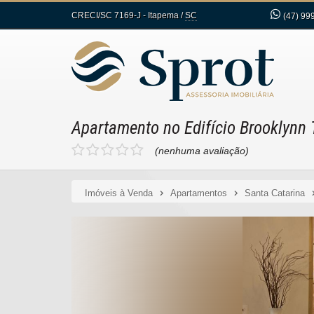
CRECI/SC 7169-J
- Itapema /
SC
(47)
999
Apartamento no Edifício Brooklynn
(nenhuma avaliação)
Imóveis à Venda
Apartamentos
Santa Catarina