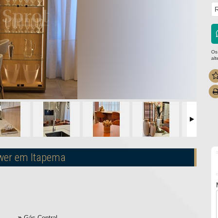
R
Os
al
ower em Itapema
Gás Central