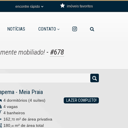
imóveis favoritos
encontre rápido
NOTÍCIAS
CONTATO
-
#678
amente mobiliado!
tapema
-
Meia Praia
4 dormitórios (4 suítes)
LAZER COMPLETO!
4 vagas
4 banheiros
162,
m² de área privativa
70
180,
m² de área total
00