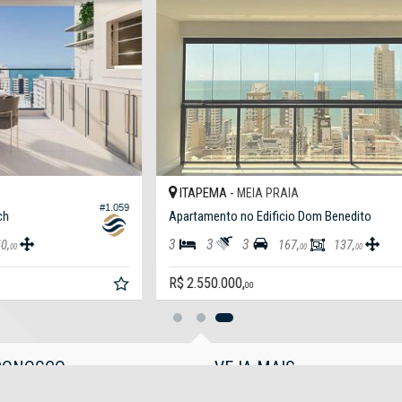
ITAPEMA -
MEIA PRAIA
5
#1.082
Apartamento no Edifício Fontana Di Trevi
A
4
5
3
4
190,
170,
00
00
R$ 2.300.000
R$ 2.100.000,
R
00
CONOSCO
VEJA MAIS
99971-8082 (WhatsApp)
receba nosso newsletter