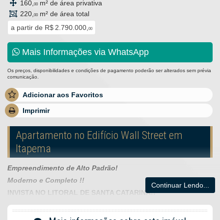
160,
m² de área privativa
00
220,
m² de área total
00
a partir de
R$ 2.790.000,
00
Mais Informações via WhatsApp
Os preços, disponibilidades e condições de pagamento poderão ser alterados sem prévia
comunicação.
Adicionar aos Favoritos
Imprimir
Apartamento no Edifício Wall Street em
Itapema
Empreendimento de Alto Padrão!
Moderno e Completo !!
Continuar Lendo...
INVISTA NO LITORAL DE SANTA CATARINA!!
O Empreendimento: