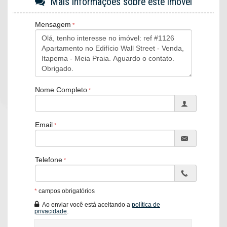
Mais informações sobre este imóvel
02 Torres
31 Andares
02 Apartamentos por andar
Mensagem
03 Elevadores por torre
Área de Lazer
Piscinas adulto e infantil
Spa
Sauna
Boliche
Espaço Gourmet
Nome Completo
Academia
Sala de Jogos
Sala de game
Cinema
Email
02 Salões de Festas
Playground
Pet play
Telefone
Brinquedoteca
Quadra Poliesportiva
Amplo terraço externo
Sala de massagem
*
campos obrigatórios
Coworking
Ao enviar você está aceitando a
política de
privacidade
.
Os Apartamentos: