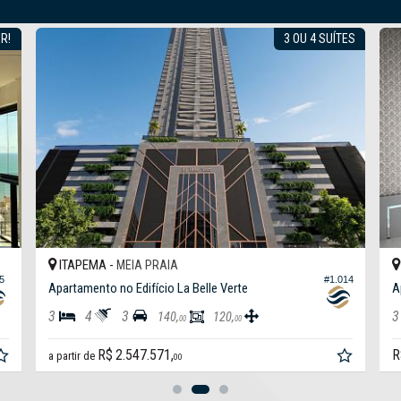
R!
3 OU 4 SUÍTES
ITAPEMA -
MEIA PRAIA
5
#1.014
Apartamento no Edifício La Belle Verte
A
3
4
3
3
140,
120,
00
00
R$ 2.547.571,
R
a partir de
00