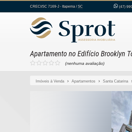
CRECI/SC 7169-J
- Itapema /
SC
(47)
999
Apartamento no Edifício Brooklyn 
(nenhuma avaliação)
Imóveis à Venda
Apartamentos
Santa Catarina