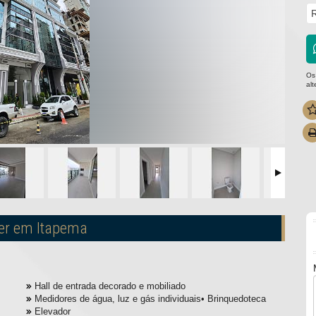
R
Os
al
wer em Itapema
Hall de entrada decorado e mobiliado
Medidores de água, luz e gás individuais• Brinquedoteca
Elevador