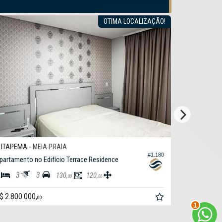
OTIMA LOCALIZAÇÃO!
ITAPEMA -
ITAPEMA 
MEIA PRAIA
#1.180
partamento no Edifício Terrace Residence
Apartamento 
3
3
3
4
130,
120,
00
00
2
$ 2.800.000,
R$ 2.297.60
00