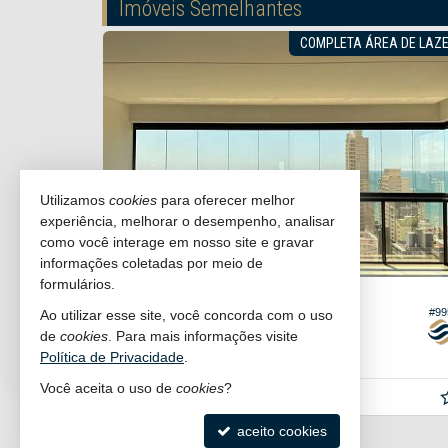
Imóveis Semelhantes
O PRA MORAR
COMPLETA ÁREA DE LAZE
Utilizamos
cookies
para oferecer melhor
experiência, melhorar o desempenho, analisar
como você interage em nosso site e gravar
informações coletadas por meio de
formulários.
ITAPEMA -
MEIA PRAIA
#258
#99
Ao utilizar esse site, você concorda com o uso
Apartamento no Edificio Dom Benedito
de
cookies
. Para mais informações visite
3
3
3
167,
137,
Política de Privacidade
.
00
00
Você aceita o uso de
cookies
?
R$ 2.550.000,
00
aceito cookies