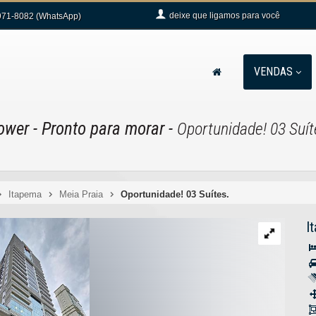
deixe que
ligamos para você
71-8082 (WhatsApp)
VENDAS
Tower
- Pronto para morar
-
Oportunidade! 03 Suít
Itapema
Meia Praia
Oportunidade! 03 Suítes.
I