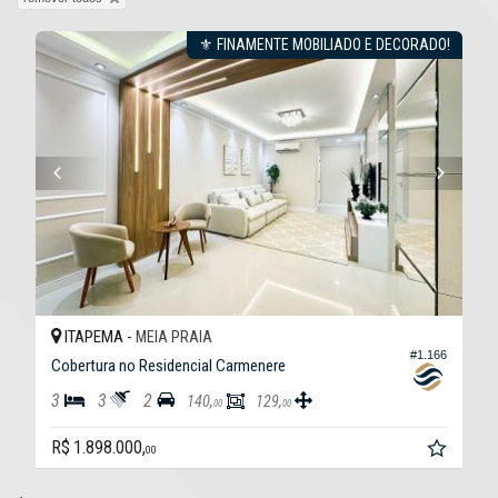
⚜ FINAMENTE MOBILIADO E DECORADO!
ITAPEMA -
MEIA PRAIA
#1.166
Cobertura no Residencial Carmenere
3
3
2
140,
129,
00
00
R$ 1.898.000,
00