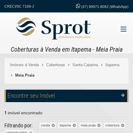
CRECI/SC 7169-J
(47)
99971-8082 (WhatsApp)
Coberturas à Venda em Itapema - Meia Praia
Imóveis à Venda
Coberturas
Santa Catarina
Itapema
Meia Praia
Encontre seu Imóvel
1
imóvel encontrado
Filtrando por:
venda
itapema
meia praia
cobertura
remover todos