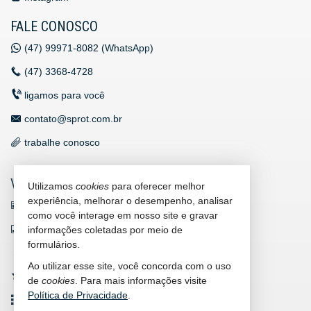
FALE CONOSCO
(47)
99971-8082 (WhatsApp)
(47)
3368-4728
ligamos para você
contato@sprot.com.br
trabalhe conosco
VEJA MAIS
Utilizamos
cookies
para oferecer melhor
experiência, melhorar o desempenho, analisar
receba nosso newsletter
como você interage em nosso site e gravar
indicadores financeiros
informações coletadas por meio de
formulários.
cadastre seu imóvel
Ao utilizar esse site, você concorda com o uso
imóveis favoritos
de
cookies
. Para mais informações visite
Política de Privacidade
.
mapa de imóveis