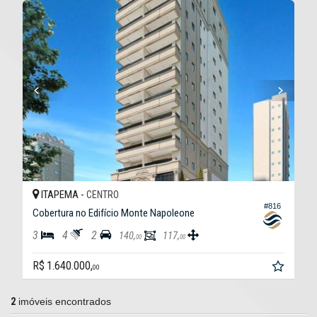
ITAPEMA -
CENTRO
#816
Cobertura no Edifício Monte Napoleone
3
4
2
140,
117,
00
00
R$ 1.640.000,
00
2
imóveis encontrados