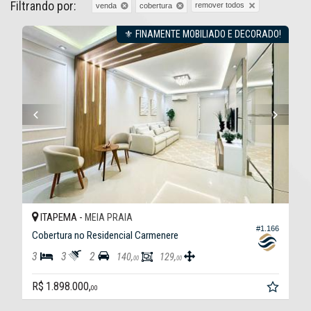
Filtrando por:
remover todos
venda
cobertura
⚜ FINAMENTE MOBILIADO E DECORADO!
ITAPEMA -
MEIA PRAIA
#1.166
Cobertura no Residencial Carmenere
3
3
2
140,
129,
00
00
R$ 1.898.000,
00