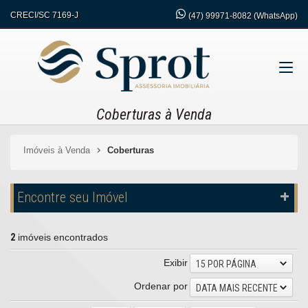
CRECI/SC 7169-J
(47)
99971-8082 (WhatsApp)
Coberturas à Venda
Imóveis à Venda
Coberturas
Encontre seu Imóvel
2
imóveis encontrados
Exibir
15 POR PÁGINA
Ordenar por
DATA MAIS RECENTE