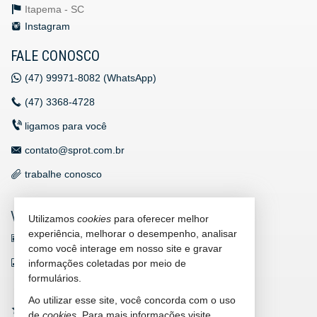
Itapema -
SC
Instagram
FALE CONOSCO
(47)
99971-8082 (WhatsApp)
(47)
3368-4728
ligamos para você
contato@sprot.com.br
trabalhe conosco
VEJA MAIS
Utilizamos
cookies
para oferecer melhor
experiência, melhorar o desempenho, analisar
receba nosso newsletter
como você interage em nosso site e gravar
indicadores financeiros
informações coletadas por meio de
formulários.
cadastre seu imóvel
Ao utilizar esse site, você concorda com o uso
imóveis favoritos
de
cookies
. Para mais informações visite