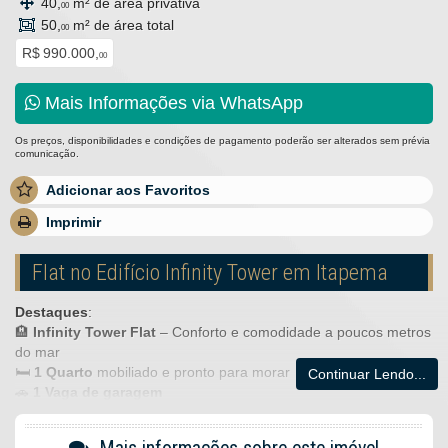
40,
m² de área privativa
00
50,
m² de área total
00
R$ 990.000,
00
Mais Informações via WhatsApp
Os preços, disponibilidades e condições de pagamento poderão ser alterados sem prévia
comunicação.
Adicionar aos Favoritos
Imprimir
Flat no Edifício Infinity Tower em Itapema
Destaques
:
🏨
Infinity Tower Flat
– Conforto e comodidade a poucos metros
do mar
🛏️
1 Quarto
mobiliado e pronto para morar
Continuar Lendo...
🚗
1 Vaga de garagem
🏊
Vista para a piscina
📏
Lazer completo
e portaria 24 horas