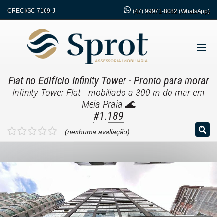
CRECI/SC 7169-J
(47)
99971-8082 (WhatsApp)
Flat no Edifício Infinity Tower
- Pronto para morar
Infinity Tower Flat - mobiliado a 300 m do mar em
Meia Praia 🌊
#1.189
(nenhuma avaliação)