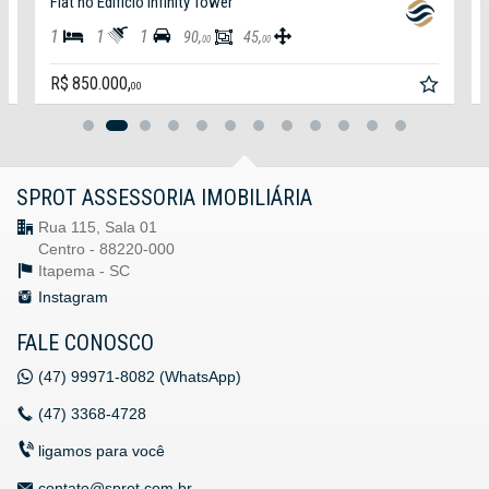
Flat no Edifício Infinity Tower
1
1
1
90,
45,
00
00
R$ 850.000,
00
SPROT ASSESSORIA IMOBILIÁRIA
Rua 115, Sala 01
Centro - 88220-000
Itapema -
SC
Instagram
FALE CONOSCO
(47)
99971-8082 (WhatsApp)
(47)
3368-4728
ligamos para você
contato@sprot.com.br