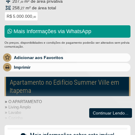
207,
m² de área privativa
00
258,
m² de área total
27
R$ 5.000.000,
00
Mais Informações via WhatsApp
Os preços, disponibilidades e condições de pagamento poderão ser alterados sem prévia
comunicação.
Adicionar aos Favoritos
Imprimir
Apartamento no Edifício Summer Ville em
Itapema
O APARTAMENTO
Living Amplo
Lavabo
Continuar Lendo...
Cozinha
Sacada integrada com Churrasqueira
Área de Serviço
O EMPREENDIMENTO