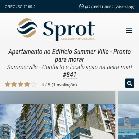
CRECI/SC 7169-J
(47)
99971-8082 (WhatsApp)
Apartamento no Edifício Summer Ville
- Pronto
para morar
Summerville - Conforto e localização na beira mar!
#841
4
/
5
(
1
avaliação)