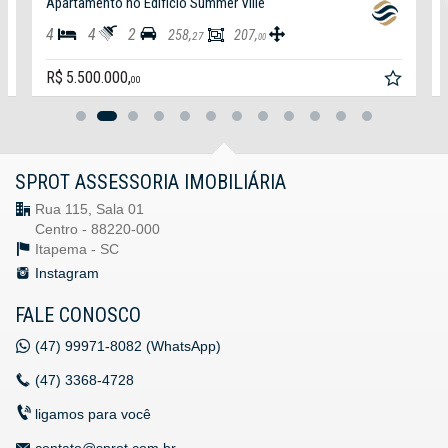
tamento no Edifício Summer Ville
Apartamento 
4
2
3
4
258,
207,
27
00
.500.000,
R$ 6.000.00
00
SPROT ASSESSORIA IMOBILIÁRIA
Rua 115, Sala 01
Centro - 88220-000
Itapema -
SC
Instagram
FALE CONOSCO
(47)
99971-8082 (WhatsApp)
(47)
3368-4728
ligamos para você
contato@sprot.com.br