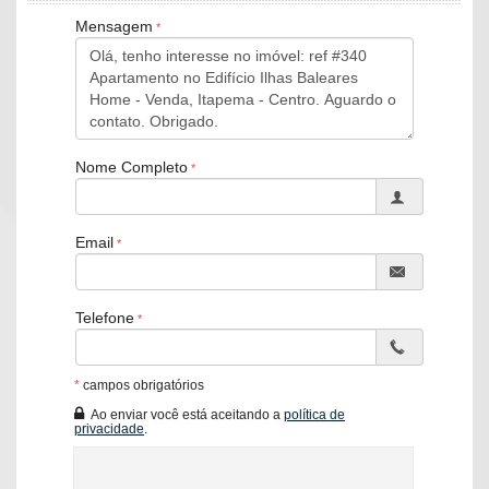
Piscina Aquecida
Mensagem
Piscina Infantil
Quadra Poliesportiva
Pet Care
Playground
Terraço
Espaço Fitness
Sala de Jogos
Nome Completo
Salão de Festas
Pub com com Chopeira
O Apartamento:
Email
03 Suítes
Living Amplo
Sacada com churrasqueiras
Telefone
Lavabo
Cozinha
Área de Serviço
*
campos obrigatórios
Características do Imóvel
Ao enviar você está aceitando a
política de
Aquecimento de Água
privacidade
.
Ar Condicionado
Churrasqueira
Piso Porcelanato