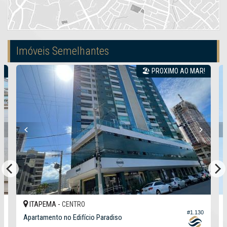
Imóveis Semelhantes
O
🏖️ PROXIMO AO MAR!
ITAPEMA -
CENTRO
7
#1.130
Apartamento no Edifício Paradiso