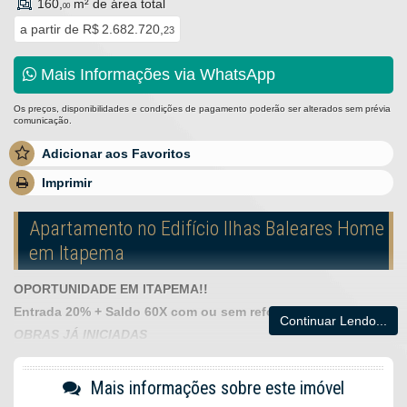
160,
m² de área total
00
a partir de
R$ 2.682.720,
23
Mais Informações via WhatsApp
Os preços, disponibilidades e condições de pagamento poderão ser alterados sem prévia
comunicação.
Adicionar aos Favoritos
Imprimir
Apartamento no Edifício Ilhas Baleares Home
em Itapema
OPORTUNIDADE EM ITAPEMA!!
Entrada 20% + Saldo 60X com ou sem reforços
Continuar Lendo...
OBRAS JÁ INICIADAS
Entrega 10/27
Mais informações sobre este imóvel
O Empreendimento: