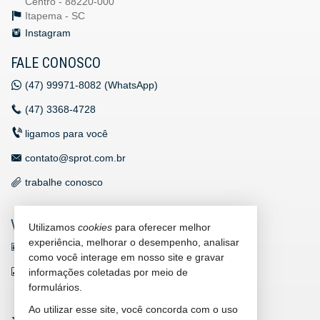
Centro - 88220-000
Itapema -
SC
Instagram
FALE CONOSCO
(47)
99971-8082 (WhatsApp)
(47)
3368-4728
ligamos para você
contato@sprot.com.br
trabalhe conosco
VEJA MAIS
Utilizamos
cookies
para oferecer melhor
experiência, melhorar o desempenho, analisar
receba nosso newsletter
como você interage em nosso site e gravar
indicadores financeiros
informações coletadas por meio de
formulários.
cadastre seu imóvel
Ao utilizar esse site, você concorda com o uso