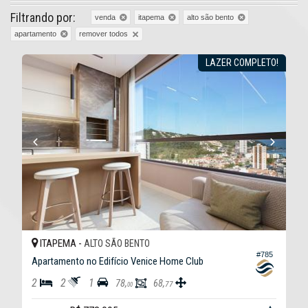
Filtrando por:
venda
itapema
alto são bento
remover todos
apartamento
LAZER COMPLETO!
ITAPEMA -
ALTO SÃO BENTO
#785
Apartamento no Edifício Venice Home Club
2
2
1
78,
68,
77
00