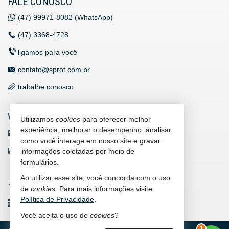
FALE CONOSCO
(47)
99971-8082 (WhatsApp)
(47)
3368-4728
ligamos para você
contato@sprot.com.br
trabalhe conosco
VEJA MAIS
Utilizamos
cookies
para oferecer melhor
experiência, melhorar o desempenho, analisar
receba nosso newsletter
como você interage em nosso site e gravar
indicadores financeiros
informações coletadas por meio de
formulários.
cadastre seu imóvel
Ao utilizar esse site, você concorda com o uso
imóveis favoritos
de
cookies
. Para mais informações visite
Política de Privacidade
.
mapa de imóveis
Você aceita o uso de
cookies
?
2