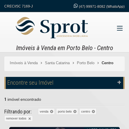
CRECI/SC 7169-J
(47)
99971-8082 (WhatsApp)
Imóveis à Venda em Porto Belo - Centro
Imóveis à Venda
Santa Catarina
Porto Belo
Centro
Encontre seu Imóvel
1
imóvel encontrado
Filtrando por:
venda
porto belo
centro
remover todos