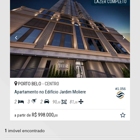
LAZER COMPLETO
PORTO BELO -
CENTRO
#1.056
Apartamento no Edifício Jardim Moliere
2
3
2
90,
81,
00
00
R$ 998.000,
a partir de
00
1
imóvel encontrado