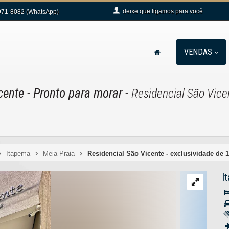
deixe que
ligamos para você
71-8082 (WhatsApp)
VENDAS
cente
- Pronto para morar
-
Residencial São Vice
Itapema
Meia Praia
Residencial São Vicente - exclusividade de 
I