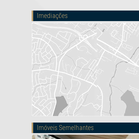
Imediações
Imóveis Semelhantes
🏖️ 300M DO MAR
PR