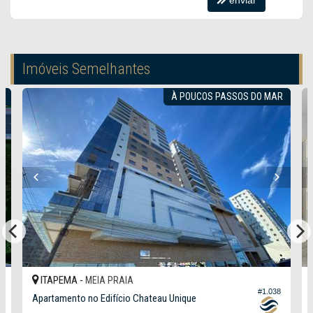
Imóveis Semelhantes
.
À POUCOS PASSOS DO MAR
ITAPEMA -
MEIA PRAIA
#1.038
Apartamento no Edifício Chateau Unique