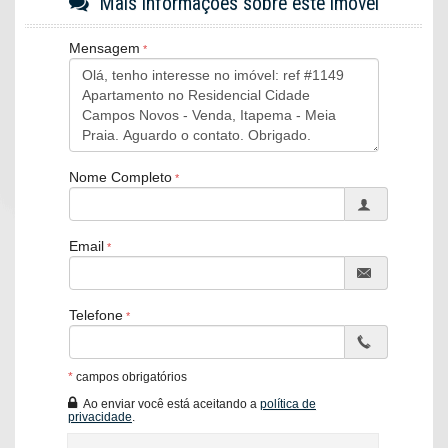
Mais informações sobre este imóvel
Banheiro social
Cozinha separada
Mensagem
Totalmente mobiliado
🏢
O Empreendimento
08 pavimentos
02 apartamentos por andar
Hall de entrada
Nome Completo
Elevador
📐
Informações Técnicas
Email
Área privativa: 137 m²
Condomínio: R$ 700,00 (aprox.)
IPTU: R$ 699,00
Telefone
Data de abertura: 1999
💰
Valores e Condições
*
campos obrigatórios
R$ 1.160.000 à vista
Ao enviar você está aceitando a
política de
Ou R$ 1.200.000
sendo:
privacidade
.
Entrada de R$ 400.000