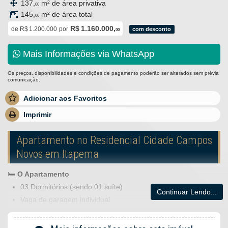
137,
m² de área privativa
00
145,
m² de área total
00
R$ 1.160.000,
de
R$ 1.200.000
por
com desconto
00
Mais Informações via WhatsApp
Os preços, disponibilidades e condições de pagamento poderão ser alterados sem prévia
comunicação.
Adicionar aos Favoritos
Imprimir
Apartamento no Residencial Cidade Campos
Novos em Itapema
🛏️
O Apartamento
03 Dormitórios (sendo 01 suíte)
Continuar Lendo...
Vaga de garagem individual
Sacada com churrasqueira
Área de serviço