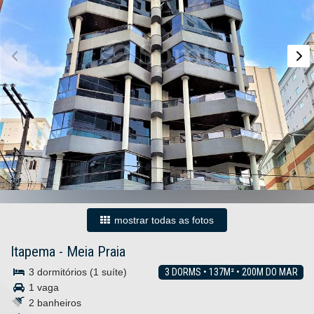
mostrar todas as fotos
Itapema
-
Meia Praia
3 dormitórios (1 suíte)
3 DORMS • 137M² • 200M DO MAR
1 vaga
2 banheiros