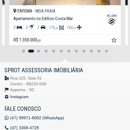
ITAPEMA -
MEIA PRAIA
3
#1.094
Apartamento no Edifício Costa Mar
3
3
1
175,
160,
00
00
R$ 1.350.000,
00
SPROT ASSESSORIA IMOBILIÁRIA
Rua 115, Sala 01
Centro - 88220-000
Itapema -
SC
Instagram
FALE CONOSCO
(47)
99971-8082 (WhatsApp)
(47)
3368-4728