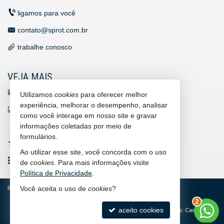
ligamos para você
contato@sprot.com.br
trabalhe conosco
VEJA MAIS
receba nosso newsletter
Utilizamos
cookies
para oferecer melhor
experiência, melhorar o desempenho, analisar
indicadores financeiros
como você interage em nosso site e gravar
informações coletadas por meio de
cadastre seu imóvel
formulários.
imóveis favoritos
Ao utilizar esse site, você concorda com o uso
mapa de imóveis
de
cookies
. Para mais informações visite
Política de Privacidade
.
©
2026
CRECI/SC 7169-J
Política de Privacidade
Você aceita o uso de
cookies
?
2
aceito cookies
Site para imobiliárias
: Castel Digital