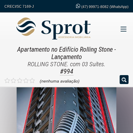
CRECI/SC 7169-J
(47)
99971-8082 (WhatsApp)
Apartamento no Edifício Rolling Stone
-
Lançamento
ROLLING STONE. com 03 Suítes.
#994
(nenhuma avaliação)