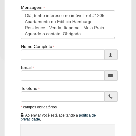
Living
Mensagem
Área de serviço
Lavabo
Área de lazer com:
Piscina adulta e infantil
Salão de festas
Sala de jogos
Nome Completo
Playground
Início da obra : Agosto de 2019
Características do Imóvel
Email
Área de Serviço
Living
Sacada com Churrasqueira
Sala de Estar
Telefone
Cozinha
Lavabo
Sala de TV
*
campos obrigatórios
Características do Empreendimento
Ao enviar você está aceitando a
política de
Sala de Jogos
privacidade
.
Salão de Festas
Piscina
Playground