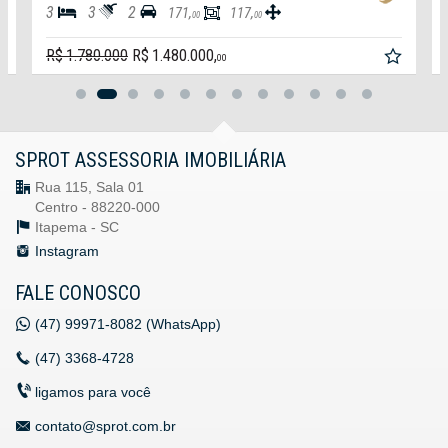
3
3
2
171,
117,
00
00
R$ 1.780.000
R$ 1.480.000,
00
SPROT ASSESSORIA IMOBILIÁRIA
Rua 115, Sala 01
Centro - 88220-000
Itapema -
SC
Instagram
FALE CONOSCO
(47)
99971-8082 (WhatsApp)
(47)
3368-4728
ligamos para você
contato@sprot.com.br