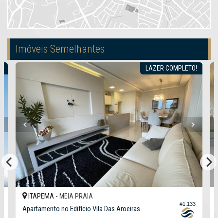
Imóveis Semelhantes
C
LAZER COMPLETO!
ITAPEMA -
MEIA PRAIA
#1.133
Apartamento no Edifício Vila Das Aroeiras