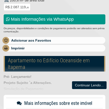
200,
m² de área total
00
R$ 2.087.119,
00
Mais Informações via WhatsApp
Os preços, disponibilidades e condições de pagamento poderão ser alterados sem prévia
comunicação.
Adicionar aos Favoritos
Imprimir
Apartamento no Edifício Oceanside em
Itapema
Pré- Lançamento!
Projeto Sujeito `a Alterações.
Continuar Lendo...
Simulação de Pagamento:
Entrada + 84 Parcelas + 7 reforços
Mais informações sobre este imóvel
Características do Imóvel