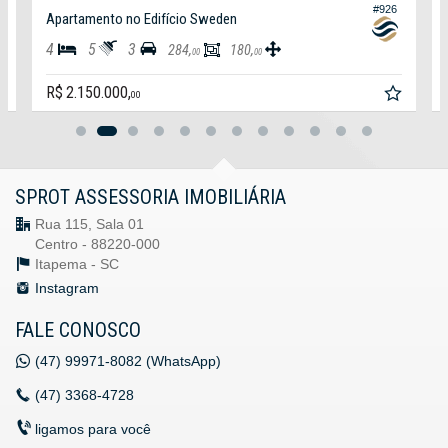
3
#926
Apartamento no Edifício Sweden
4
5
3
284,
180,
00
00
R$ 2.150.000,
00
SPROT ASSESSORIA IMOBILIÁRIA
Rua 115, Sala 01
Centro - 88220-000
Itapema -
SC
Instagram
FALE CONOSCO
(47)
99971-8082 (WhatsApp)
(47)
3368-4728
ligamos para você