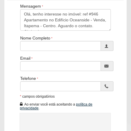
Área de Serviço
Mensagem
Living
Sacada / Varanda
Sacada com Churrasqueira
Sala
Cozinha
Sacada Integrada
Nome Completo
Lavabo
Sala de TV
Características do Empreendimento
Email
Salão de Festas
Piscina
Portão Eletrônico
Automação Predial
Telefone
Piscina Infantil
Bicicletário
Elevador
Entrada para Banhistas
*
campos obrigatórios
Box de Praia
Ao enviar você está aceitando a
política de
Hall Decorado e Mobiliado
privacidade
.
RoofTop
Acessibilidade para PNE