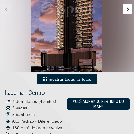
mostrar todas as fotos
Itapema
-
Centro
4 dormitórios (4 suítes)
VOCÊ MORANDO PERTINHO DO
MAR!!
3 vagas
5 banheiros
Alto Padrão - Diferenciado
180,
m² de área privativa
00