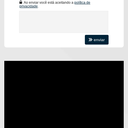
Ao enviar você está aceitando a
política de
Bistrô gourmet
privacidade
.
Sala de carteado
Sala de jogos
Brinquedoteca
Playground
Quadra polisportiva
Academia
enviar
Sauna seca e úmida
Espaço mulher
Espaço pet
O Apartamento:
04 Suítes sendo 02 Demi
Living Amplo
Sacada com Churrasqueira
Lavabo
Cozinha
Área de Serviço
Características do Imóvel
Aquecimento de Água
Ar Condicionado
Churrasqueira
Internet / WiFi