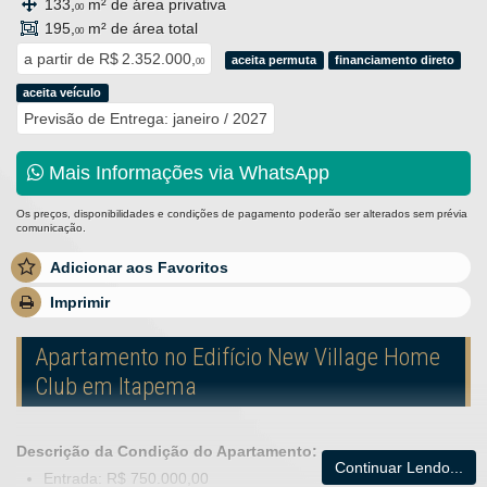
133,
m² de área privativa
00
195,
m² de área total
00
a partir de
R$ 2.352.000,
aceita permuta
financiamento direto
00
aceita veículo
Previsão de Entrega: janeiro / 2027
Mais Informações via WhatsApp
Os preços, disponibilidades e condições de pagamento poderão ser alterados sem prévia
comunicação.
Adicionar aos Favoritos
Imprimir
Apartamento no Edifício New Village Home
Club em Itapema
Descrição da Condição do Apartamento:
Continuar Lendo...
Entrada: R$ 750.000,00