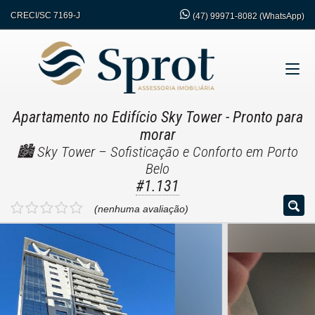
CRECI/SC 7169-J
(47)
99971-8082 (WhatsApp)
Apartamento no Edifício Sky Tower
- Pronto para
morar
🏙️ Sky Tower – Sofisticação e Conforto em Porto
Belo
#1.131
(nenhuma avaliação)