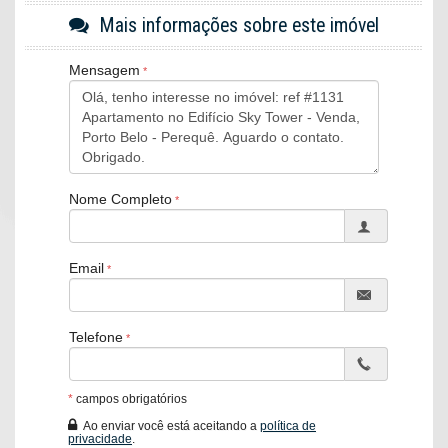
Living integrado
Mais informações sobre este imóvel
Cozinha ampla
Sacada com churrasqueira
Mensagem
Área de serviço
Acabamentos em gesso
Piso em porcelanato
Fechadura eletrônica
2 vagas de garagem
Nome Completo
Sobre o Empreendimento:
Email
Torre única com 39 pavimentos
2 apartamentos por andar
Hall de entrada decorado
Telefone
Portão eletrônico
Box para artigos de praia
*
campos obrigatórios
Gás central
Ao enviar você está aceitando a
política de
privacidade
.