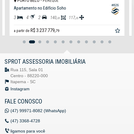
PORTO BELO -
PEREQUÊ
#826
Apartamento no Edifício Soho
3
4
2
140,
117,
00
00
R$ 3.237.779,
a partir de
79
SPROT ASSESSORIA IMOBILIÁRIA
Rua 115, Sala 01
Centro - 88220-000
Itapema -
SC
Instagram
FALE CONOSCO
(47)
99971-8082 (WhatsApp)
(47)
3368-4728
ligamos para você