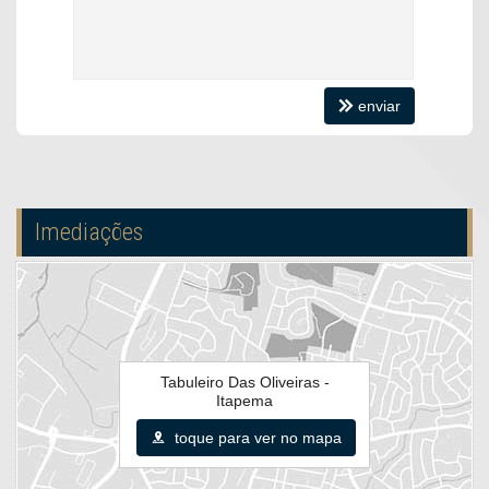
Portas laqueadas em branco; Rodapé 10 cm – Branco laqueado;
Paredes internas com massa corrida, áreas úmidas com massa PVA
(especial para umidade);
Louças do banheiro marca Eliane;
Sacada com churrasqueira a carvão.
Espera para ar split (sala e quartos)
enviar
Imediações
Tabuleiro Das Oliveiras -
Itapema
toque para ver no mapa