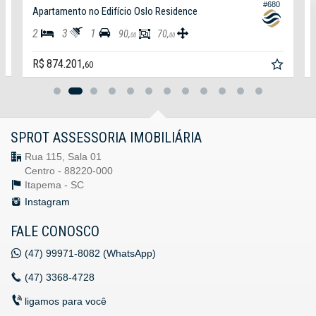
#680
Apartamento no Edifício Oslo Residence
2
3
1
90,
70,
00
00
R$ 874.201,
60
SPROT ASSESSORIA IMOBILIÁRIA
Rua 115, Sala 01
Centro - 88220-000
Itapema -
SC
Instagram
FALE CONOSCO
(47)
99971-8082 (WhatsApp)
(47)
3368-4728
ligamos para você